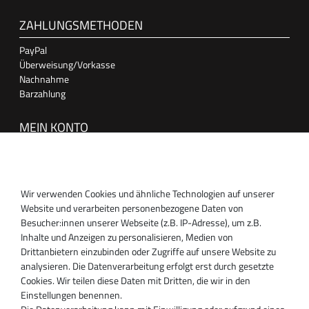
ZAHLUNGSMETHODEN
PayPal
Überweisung/Vorkasse
Nachnahme
Barzahlung
MEIN KONTO
Anmelden
Registrieren
Wir verwenden Cookies und ähnliche Technologien auf unserer
SUPPORT
Website und verarbeiten personenbezogene Daten von
Besucher:innen unserer Webseite (z.B. IP-Adresse), um z.B.
Inhaber:
Inhalte und Anzeigen zu personalisieren, Medien von
Magnos Turbosystems GmbH
Drittanbietern einzubinden oder Zugriffe auf unsere Website zu
Miraustraße 27-29
analysieren. Die Datenverarbeitung erfolgt erst durch gesetzte
D-13509 Berlin
Cookies. Wir teilen diese Daten mit Dritten, die wir in den
+49 30 340 606 740
Einstellungen benennen.
+49 30 340 606 740