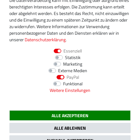
Die Datenverarbeitung kann mit Einwilligung oder aufgrund eines
+49 30 340 606 745
berechtigten Interesses erfolgen. Die Zustimmung kann erteilt
info@turboservice24.de
oder abgelehnt werden. Es besteht das Recht, nicht einzuwilligen
und die Einwilligung zu einem späteren Zeitpunkt zu ändern oder
Aktuelle Öffnungszeiten
zu widerrufen. Weitere Informationen zur Verwendung
Mo-Fr: 08:00 Uhr - 18:00 Uhr
personenbezogener Daten und den Diensten erklären wir in
Sa: geschlossen
unserer
Daten­schutz­erklärung
.
Essenziell
Statistik
Marketing
Externe Medien
PayPal
Funktional
Weitere Einstellungen
ALLE AKZEPTIEREN
2020 Magnos Turbosystems GmbH | Alle Preise inklusive gesetzlicher MwSt.
ALLE ABLEHNEN