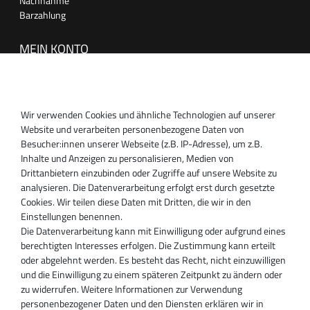
Nachnahme
Barzahlung
MEIN KONTO
Anmelden
Registrieren
Wir verwenden Cookies und ähnliche Technologien auf unserer
SUPPORT
Website und verarbeiten personenbezogene Daten von
Besucher:innen unserer Webseite (z.B. IP-Adresse), um z.B.
Inhaber:
Inhalte und Anzeigen zu personalisieren, Medien von
Magnos Turbosystems GmbH
Drittanbietern einzubinden oder Zugriffe auf unsere Website zu
Miraustraße 27-29
analysieren. Die Datenverarbeitung erfolgt erst durch gesetzte
D-13509 Berlin
Cookies. Wir teilen diese Daten mit Dritten, die wir in den
+49 30 340 606 740
Einstellungen benennen.
+49 30 340 606 740
Die Datenverarbeitung kann mit Einwilligung oder aufgrund eines
+49 30 340 606 745
berechtigten Interesses erfolgen. Die Zustimmung kann erteilt
info@turboservice24.de
oder abgelehnt werden. Es besteht das Recht, nicht einzuwilligen
und die Einwilligung zu einem späteren Zeitpunkt zu ändern oder
Aktuelle Öffnungszeiten
zu widerrufen. Weitere Informationen zur Verwendung
Mo-Fr: 08:00 Uhr - 18:00 Uhr
personenbezogener Daten und den Diensten erklären wir in