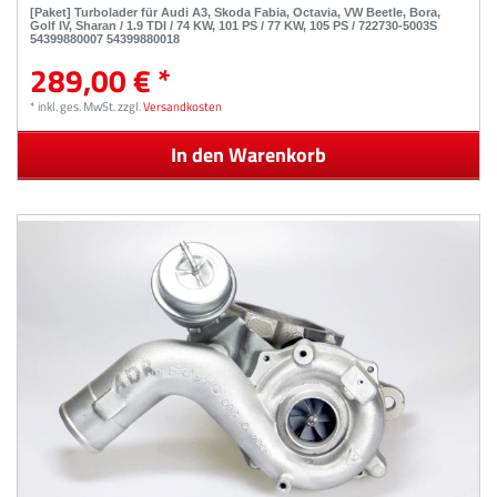
[Paket] Turbolader für Audi A3, Skoda Fabia, Octavia, VW Beetle, Bora,
Golf IV, Sharan / 1.9 TDI / 74 KW, 101 PS / 77 KW, 105 PS / 722730-5003S
54399880007 54399880018
289,00 € *
*
inkl. ges. MwSt.
zzgl.
Versandkosten
In den Warenkorb