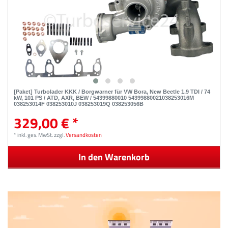
[Paket] Turbolader KKK / Borgwarner für VW Bora, New Beetle 1.9 TDI / 74
kW, 101 PS / ATD, AXR, BEW / 54399880010 54399880021038253016M
038253014F 038253010J 038253019Q 038253056B
329,00 € *
*
inkl. ges. MwSt.
zzgl.
Versandkosten
In den Warenkorb