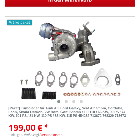
Artikelpaket
[Paket] Turbolader für Audi A3, Ford Galaxy, Seat Alhambra, Cordoba,
Leon, Skoda Octavia, VW Bora, Golf, Sharan / 1.9 TDI / 66 KW, 90 PS / 74
KW, 101 PS / 81 KW, 110 PS / 85 KW, 115 PS 454232 713672 768329 713673
199,00 € *
*
inkl. ges. MwSt.
zzgl.
Versandkosten