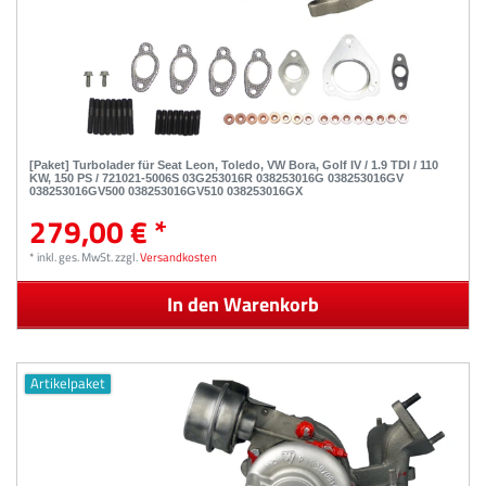
[Paket] Turbolader für Seat Leon, Toledo, VW Bora, Golf IV / 1.9 TDI / 110
KW, 150 PS / 721021-5006S 03G253016R 038253016G 038253016GV
038253016GV500 038253016GV510 038253016GX
279,00 € *
*
inkl. ges. MwSt.
zzgl.
Versandkosten
In den Warenkorb
Artikelpaket