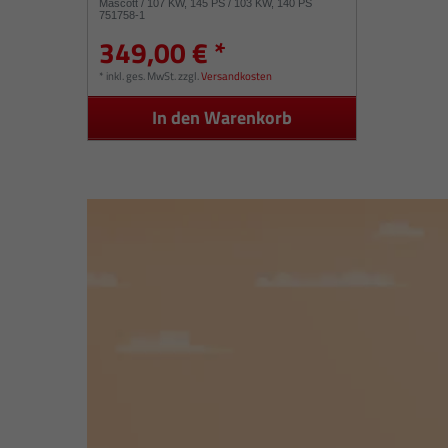
Mascott / 107 KW, 145 PS / 103 KW, 140 PS
751758-1
349,00 € *
*
inkl. ges. MwSt.
zzgl.
Versandkosten
In den Warenkorb