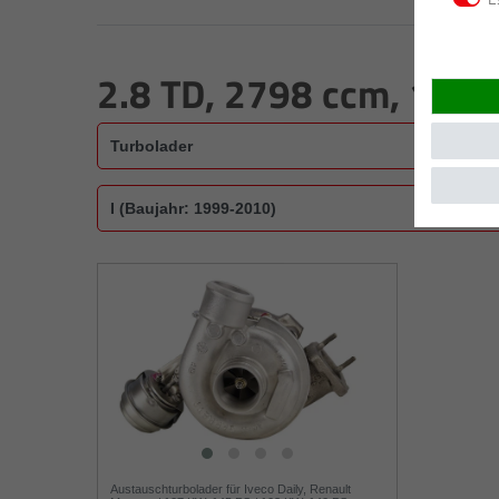
2.8 TD, 2798 ccm, 103 
Austauschturbolader für Iveco Daily, Renault