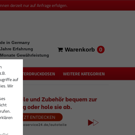
en derzeit nur auf Anfrage erfolgen.
de in Germany
0
 Jahre Erfahrung
Warenkorb
 Monate Gewährleistung
n
z.B.
PEN
UNTERDRUCKDOSEN
WEITERE KATEGORIEN
ugriffe auf
ies. Wir
ses
icht
rufen.
rklären
ayPal