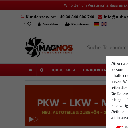
Wir bitten um Verständnis, dass es a
Kundenservice: +49 30 340 606 740
info@turbos
0
Anmelden
Registrieren
Wir verwe
personenb
TURBOLADER
TURBOLADER NEU
PA
Inhalte un
unsere Web
teilen die
Die Datenv
erfolgen. 
einzuwilli
Weitere I
wir in uns
E