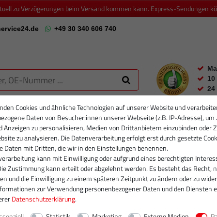
ktuell zu Verzögerungen beim Versand kommen kann. Express-Sendungen könn
ervice24.de
+49 30 340 606 740
Ma
10
24
nden Cookies und ähnliche Technologien auf unserer Website und verarbeite
ezogene Daten von Besucher:innen unserer Webseite (z.B. IP-Adresse), um 
RTIKELFILTER
PARTIKELFILTER NEU
INJEKTOREN
RUMPFGRUP
d Anzeigen zu personalisieren, Medien von Drittanbietern einzubinden oder Z
site zu analysieren. Die Datenverarbeitung erfolgt erst durch gesetzte Cook
se Daten mit Dritten, die wir in den Einstellungen benennen.
erarbeitung kann mit Einwilligung oder aufgrund eines berechtigten Interes
Die Zustimmung kann erteilt oder abgelehnt werden. Es besteht das Recht, n
gen und die Einwilligung zu einem späteren Zeitpunkt zu ändern oder zu wider
nformationen zur Verwendung personenbezogener Daten und den Diensten e
erer
Daten­schutz­erklärung
.
ssenziell
Statistik
Marketing
Externe Medien
P