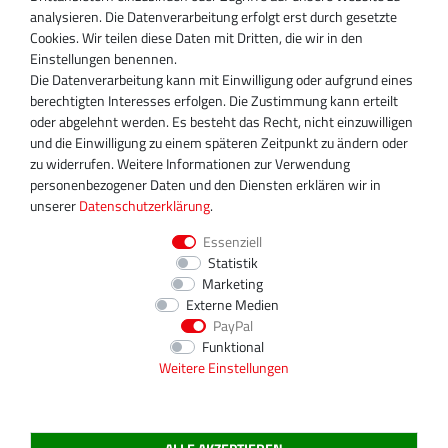
Miraustraße 27-29
analysieren. Die Datenverarbeitung erfolgt erst durch gesetzte
D-13509 Berlin
Cookies. Wir teilen diese Daten mit Dritten, die wir in den
+49 30 340 606 740
Einstellungen benennen.
+49 30 340 606 740
Die Datenverarbeitung kann mit Einwilligung oder aufgrund eines
+49 30 340 606 745
berechtigten Interesses erfolgen. Die Zustimmung kann erteilt
info@turboservice24.de
oder abgelehnt werden. Es besteht das Recht, nicht einzuwilligen
und die Einwilligung zu einem späteren Zeitpunkt zu ändern oder
Aktuelle Öffnungszeiten
zu widerrufen. Weitere Informationen zur Verwendung
Mo-Fr: 08:00 Uhr - 18:00 Uhr
personenbezogener Daten und den Diensten erklären wir in
Sa: geschlossen
unserer
Daten­schutz­erklärung
.
Essenziell
Statistik
Marketing
Externe Medien
PayPal
Funktional
Weitere Einstellungen