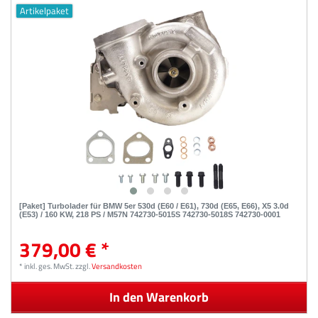
Artikelpaket
[Paket] Turbolader für BMW 5er 530d (E60 / E61), 730d (E65, E66), X5 3.0d
(E53) / 160 KW, 218 PS / M57N 742730-5015S 742730-5018S 742730-0001
379,00 € *
*
inkl. ges. MwSt.
zzgl.
Versandkosten
In den Warenkorb