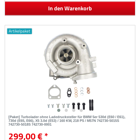
In den Warenkorb
Artikelpaket
[Paket] Turbolader ohne Ladedrucksteller für BMW 5er 530d (E60 / E61),
730d (E65, E66), X5 3.0d (E53) / 160 KW, 218 PS / M57N 742730-5015S
742730-5018S 742730-0001
299,00 € *