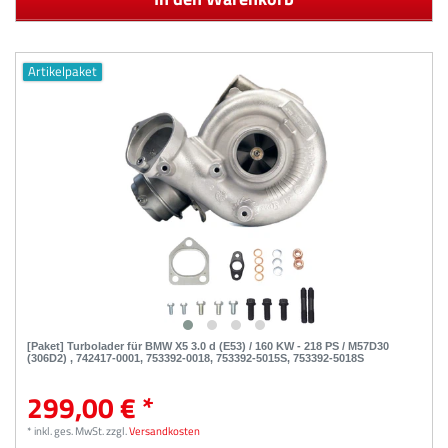
Artikelpaket
[Paket] Turbolader für BMW X5 3.0 d (E53) / 160 KW - 218 PS / M57D30
(306D2) , 742417-0001, 753392-0018, 753392-5015S, 753392-5018S
299,00 € *
*
inkl. ges. MwSt.
zzgl.
Versandkosten