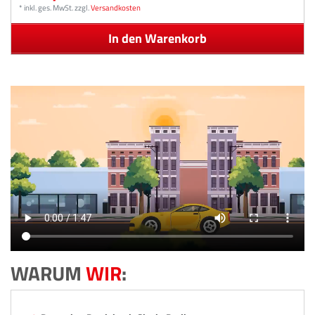
*
inkl. ges. MwSt.
zzgl.
Versandkosten
In den Warenkorb
WARUM
WIR
: