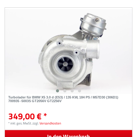
Turbolader für BMW X5 3.0 d (E53) / 135 KW, 184 PS / M57D30 (306D1)
700935 -5003S GT2056V GT2256V
349,00 € *
*
inkl. ges. MwSt.
zzgl.
Versandkosten
In den Warenkorb