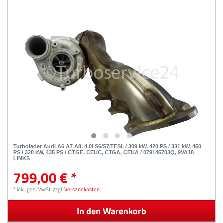
Turbolader Audi A6 A7 A8, 4.0l S6/S7/TFSI, / 309 kW, 420 PS / 331 kW, 450
PS / 320 kW, 435 PS / CTGE, CEUC, CTGA, CEUA / 079145703Q, 9VA18
LINKS
799,00 € *
*
inkl. ges. MwSt.
zzgl.
Versandkosten
In den Warenkorb