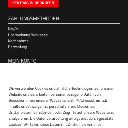
VERTRAG WIDERRUFEN
ZAHLUNGSMETHODEN
PayPal
Überweisung/Vorkasse
Nachnahme
Barzahlung
MEIN KONTO
Anmelden
Registrieren
Wir verwenden Cookies und ähnliche Technologien auf unserer
SUPPORT
Website und verarbeiten personenbezogene Daten von
Besucher:innen unserer Webseite (z.B. IP-Adresse), um z.B.
Inhaber:
Inhalte und Anzeigen zu personalisieren, Medien von
Magnos Turbosystems GmbH
Drittanbietern einzubinden oder Zugriffe auf unsere Website zu
Miraustraße 27-29
analysieren. Die Datenverarbeitung erfolgt erst durch gesetzte
D-13509 Berlin
Cookies. Wir teilen diese Daten mit Dritten, die wir in den