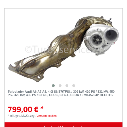
Turbolader Audi A6 A7 A8, 4.0l S6/S7/TFSI, / 309 kW, 420 PS / 331 kW, 450
PS / 320 kW, 435 PS / CTGE, CEUC, CTGA, CEUA / 079145704P RECHTS
799,00 € *
*
inkl. ges. MwSt.
zzgl.
Versandkosten