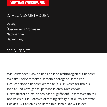
VERTRAG WIDERRUFEN
ZAHLUNGSMETHODEN
PayPal
Überweisung/Vorkasse
Nachnahme
Barzahlung
MEIN KONTO
Anmelden
Registrieren
Wir verwenden Cookies und ähnliche Technologien auf unserer
SUPPORT
Website und verarbeiten personenbezogene Daten von
Besucher:innen unserer Webseite (z.B. IP-Adresse), um z.B.
Inhaber:
Inhalte und Anzeigen zu personalisieren, Medien von
Magnos Turbosystems GmbH
Drittanbietern einzubinden oder Zugriffe auf unsere Website zu
Miraustraße 27-29
analysieren. Die Datenverarbeitung erfolgt erst durch gesetzte
D-13509 Berlin
Cookies. Wir teilen diese Daten mit Dritten, die wir in den