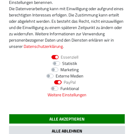
+49 30 340 606 740
Einstellungen benennen.
+49 30 340 606 740
Die Datenverarbeitung kann mit Einwilligung oder aufgrund eines
+49 30 340 606 745
berechtigten Interesses erfolgen. Die Zustimmung kann erteilt
info@turboservice24.de
oder abgelehnt werden. Es besteht das Recht, nicht einzuwilligen
und die Einwilligung zu einem späteren Zeitpunkt zu ändern oder
Aktuelle Öffnungszeiten
zu widerrufen. Weitere Informationen zur Verwendung
Mo-Fr: 08:00 Uhr - 18:00 Uhr
personenbezogener Daten und den Diensten erklären wir in
Sa: geschlossen
unserer
Daten­schutz­erklärung
.
Essenziell
Statistik
Marketing
Externe Medien
PayPal
Funktional
Weitere Einstellungen
ALLE AKZEPTIEREN
2020 Magnos Turbosystems GmbH | Alle Preise inklusive gesetzlicher MwSt.
ALLE ABLEHNEN