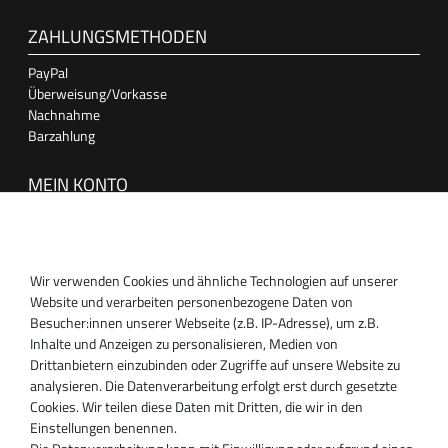
ZAHLUNGSMETHODEN
PayPal
Überweisung/Vorkasse
Nachnahme
Barzahlung
MEIN KONTO
Anmelden
Registrieren
Wir verwenden Cookies und ähnliche Technologien auf unserer
SUPPORT
Website und verarbeiten personenbezogene Daten von
Besucher:innen unserer Webseite (z.B. IP-Adresse), um z.B.
Inhaber:
Inhalte und Anzeigen zu personalisieren, Medien von
Magnos Turbosystems GmbH
Drittanbietern einzubinden oder Zugriffe auf unsere Website zu
Miraustraße 27-29
analysieren. Die Datenverarbeitung erfolgt erst durch gesetzte
D-13509 Berlin
Cookies. Wir teilen diese Daten mit Dritten, die wir in den
+49 30 340 606 740
Einstellungen benennen.
+49 30 340 606 740