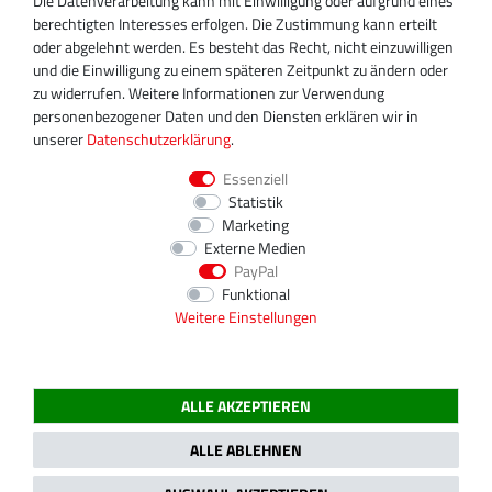
Die Datenverarbeitung kann mit Einwilligung oder aufgrund eines
+49 30 340 606 745
berechtigten Interesses erfolgen. Die Zustimmung kann erteilt
info@turboservice24.de
oder abgelehnt werden. Es besteht das Recht, nicht einzuwilligen
und die Einwilligung zu einem späteren Zeitpunkt zu ändern oder
Aktuelle Öffnungszeiten
zu widerrufen. Weitere Informationen zur Verwendung
Mo-Fr: 08:00 Uhr - 18:00 Uhr
personenbezogener Daten und den Diensten erklären wir in
Sa: geschlossen
unserer
Daten­schutz­erklärung
.
Essenziell
Statistik
Marketing
Externe Medien
PayPal
Funktional
Weitere Einstellungen
ALLE AKZEPTIEREN
2020 Magnos Turbosystems GmbH | Alle Preise inklusive gesetzlicher MwSt.
ALLE ABLEHNEN