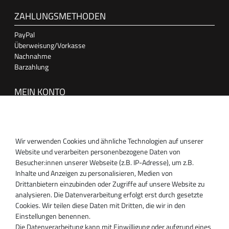
ZAHLUNGSMETHODEN
PayPal
Überweisung/Vorkasse
Nachnahme
Barzahlung
MEIN KONTO
Anmelden
Registrieren
Wir verwenden Cookies und ähnliche Technologien auf unserer
SUPPORT
Website und verarbeiten personenbezogene Daten von
Besucher:innen unserer Webseite (z.B. IP-Adresse), um z.B.
Inhaber:
Inhalte und Anzeigen zu personalisieren, Medien von
Magnos Turbosystems GmbH
Drittanbietern einzubinden oder Zugriffe auf unsere Website zu
Miraustraße 27-29
analysieren. Die Datenverarbeitung erfolgt erst durch gesetzte
D-13509 Berlin
Cookies. Wir teilen diese Daten mit Dritten, die wir in den
+49 30 340 606 740
Einstellungen benennen.
+49 30 340 606 740
Die Datenverarbeitung kann mit Einwilligung oder aufgrund eines