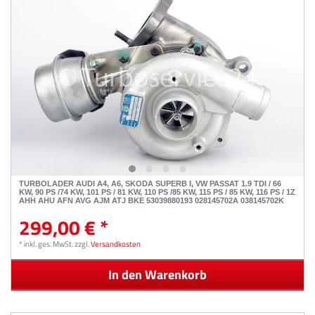
TURBOLADER AUDI A4, A6, SKODA SUPERB I, VW PASSAT 1.9 TDI / 66
KW, 90 PS /74 KW, 101 PS / 81 KW, 110 PS /85 KW, 115 PS / 85 KW, 116 PS / 1Z
AHH AHU AFN AVG AJM ATJ BKE 53039880193 028145702A 038145702K
299,00 € *
*
inkl. ges. MwSt.
zzgl.
Versandkosten
In den Warenkorb