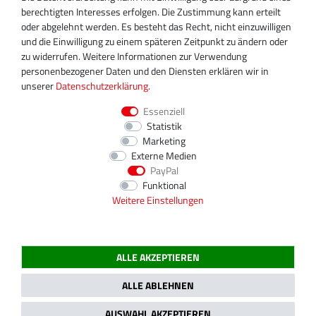
+49 30 340 606 745
berechtigten Interesses erfolgen. Die Zustimmung kann erteilt
info@turboservice24.de
oder abgelehnt werden. Es besteht das Recht, nicht einzuwilligen
und die Einwilligung zu einem späteren Zeitpunkt zu ändern oder
Aktuelle Öffnungszeiten
zu widerrufen. Weitere Informationen zur Verwendung
Mo-Fr: 08:00 Uhr - 18:00 Uhr
personenbezogener Daten und den Diensten erklären wir in
Sa: geschlossen
unserer
Daten­schutz­erklärung
.
Essenziell
Statistik
Marketing
Externe Medien
PayPal
Funktional
Weitere Einstellungen
ALLE AKZEPTIEREN
2020 Magnos Turbosystems GmbH | Alle Preise inklusive gesetzlicher MwSt.
ALLE ABLEHNEN
AUSWAHL AKZEPTIEREN