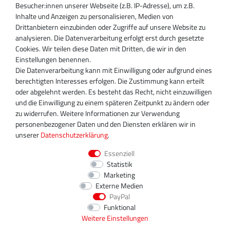
Besucher:innen unserer Webseite (z.B. IP-Adresse), um z.B.
Inhaber:
Inhalte und Anzeigen zu personalisieren, Medien von
Magnos Turbosystems GmbH
Drittanbietern einzubinden oder Zugriffe auf unsere Website zu
Miraustraße 27-29
analysieren. Die Datenverarbeitung erfolgt erst durch gesetzte
D-13509 Berlin
Cookies. Wir teilen diese Daten mit Dritten, die wir in den
+49 30 340 606 740
Einstellungen benennen.
+49 30 340 606 740
Die Datenverarbeitung kann mit Einwilligung oder aufgrund eines
+49 30 340 606 745
berechtigten Interesses erfolgen. Die Zustimmung kann erteilt
info@turboservice24.de
oder abgelehnt werden. Es besteht das Recht, nicht einzuwilligen
und die Einwilligung zu einem späteren Zeitpunkt zu ändern oder
Aktuelle Öffnungszeiten
zu widerrufen. Weitere Informationen zur Verwendung
Mo-Fr: 08:00 Uhr - 18:00 Uhr
personenbezogener Daten und den Diensten erklären wir in
Sa: geschlossen
unserer
Daten­schutz­erklärung
.
Essenziell
Statistik
Marketing
Externe Medien
PayPal
Funktional
Weitere Einstellungen