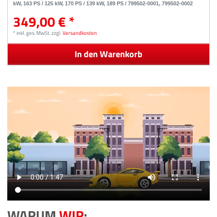
kW, 163 PS / 125 kW, 170 PS / 139 kW, 189 PS / 799502-0001, 799502-0002
349,00 € *
*
inkl. ges. MwSt.
zzgl.
Versandkosten
In den Warenkorb
WARUM
WIR
: