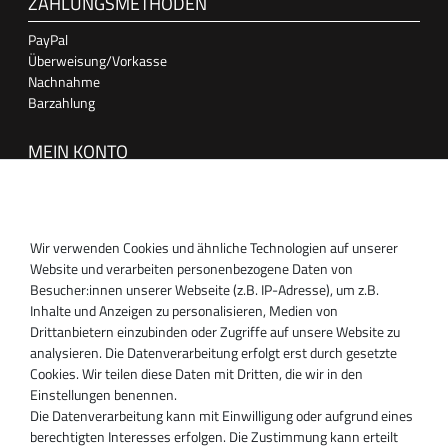
ZAHLUNGSMETHODEN
PayPal
Überweisung/Vorkasse
Nachnahme
Barzahlung
MEIN KONTO
Anmelden
Registrieren
Wir verwenden Cookies und ähnliche Technologien auf unserer
SUPPORT
Website und verarbeiten personenbezogene Daten von
Besucher:innen unserer Webseite (z.B. IP-Adresse), um z.B.
Inhaber:
Inhalte und Anzeigen zu personalisieren, Medien von
Magnos Turbosystems GmbH
Drittanbietern einzubinden oder Zugriffe auf unsere Website zu
Miraustraße 27-29
analysieren. Die Datenverarbeitung erfolgt erst durch gesetzte
D-13509 Berlin
Cookies. Wir teilen diese Daten mit Dritten, die wir in den
+49 30 340 606 740
Einstellungen benennen.
+49 30 340 606 740
Die Datenverarbeitung kann mit Einwilligung oder aufgrund eines
+49 30 340 606 745
berechtigten Interesses erfolgen. Die Zustimmung kann erteilt