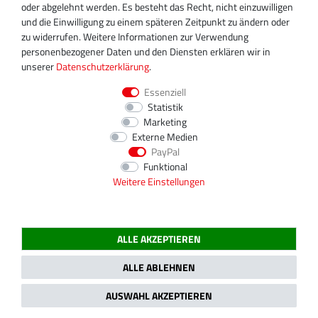
info@turboservice24.de
oder abgelehnt werden. Es besteht das Recht, nicht einzuwilligen
und die Einwilligung zu einem späteren Zeitpunkt zu ändern oder
Aktuelle Öffnungszeiten
zu widerrufen. Weitere Informationen zur Verwendung
Mo-Fr: 08:00 Uhr - 18:00 Uhr
personenbezogener Daten und den Diensten erklären wir in
Sa: geschlossen
unserer
Daten­schutz­erklärung
.
Essenziell
Statistik
Marketing
Externe Medien
PayPal
Funktional
Weitere Einstellungen
ALLE AKZEPTIEREN
2020 Magnos Turbosystems GmbH | Alle Preise inklusive gesetzlicher MwSt.
ALLE ABLEHNEN
AUSWAHL AKZEPTIEREN