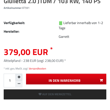
Giulietta 2.0 JTDM / 103 KW, 140 PS
Artikelnummer
AT591
Verfügbarkeit:
Lieferbar innerhalb von 1-2
Tage
Hersteller:
Garrett
*
379,00 EUR
Altteilpfand - 238 EUR (zzgl. 238,00 EUR) *
* inkl. ges. MwSt. zzgl.
Versandkosten
IN DEN WARENKORB
AUF DEN MERKZETTEL