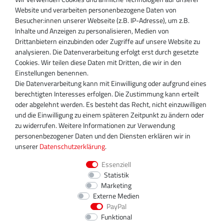
SUPPORT
Website und verarbeiten personenbezogene Daten von
Besucher:innen unserer Webseite (z.B. IP-Adresse), um z.B.
Inhaber:
Inhalte und Anzeigen zu personalisieren, Medien von
Magnos Turbosystems GmbH
Drittanbietern einzubinden oder Zugriffe auf unsere Website zu
Miraustraße 27-29
analysieren. Die Datenverarbeitung erfolgt erst durch gesetzte
D-13509 Berlin
Cookies. Wir teilen diese Daten mit Dritten, die wir in den
+49 30 340 606 740
Einstellungen benennen.
+49 30 340 606 740
Die Datenverarbeitung kann mit Einwilligung oder aufgrund eines
+49 30 340 606 745
berechtigten Interesses erfolgen. Die Zustimmung kann erteilt
info@turboservice24.de
oder abgelehnt werden. Es besteht das Recht, nicht einzuwilligen
und die Einwilligung zu einem späteren Zeitpunkt zu ändern oder
Aktuelle Öffnungszeiten
zu widerrufen. Weitere Informationen zur Verwendung
Mo-Fr: 08:00 Uhr - 18:00 Uhr
personenbezogener Daten und den Diensten erklären wir in
Sa: geschlossen
unserer
Daten­schutz­erklärung
.
Essenziell
Statistik
Marketing
Externe Medien
PayPal
Funktional