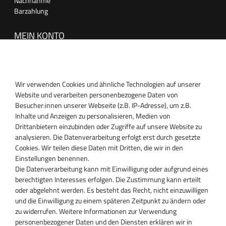
Nachnahme
Barzahlung
MEIN KONTO
Anmelden
Registrieren
Wir verwenden Cookies und ähnliche Technologien auf unserer
SUPPORT
Website und verarbeiten personenbezogene Daten von
Besucher:innen unserer Webseite (z.B. IP-Adresse), um z.B.
Inhaber:
Inhalte und Anzeigen zu personalisieren, Medien von
Magnos Turbosystems GmbH
Drittanbietern einzubinden oder Zugriffe auf unsere Website zu
Miraustraße 27-29
analysieren. Die Datenverarbeitung erfolgt erst durch gesetzte
D-13509 Berlin
Cookies. Wir teilen diese Daten mit Dritten, die wir in den
+49 30 340 606 740
Einstellungen benennen.
+49 30 340 606 740
Die Datenverarbeitung kann mit Einwilligung oder aufgrund eines
+49 30 340 606 745
berechtigten Interesses erfolgen. Die Zustimmung kann erteilt
info@turboservice24.de
oder abgelehnt werden. Es besteht das Recht, nicht einzuwilligen
und die Einwilligung zu einem späteren Zeitpunkt zu ändern oder
Aktuelle Öffnungszeiten
zu widerrufen. Weitere Informationen zur Verwendung
Mo-Fr: 08:00 Uhr - 18:00 Uhr
personenbezogener Daten und den Diensten erklären wir in