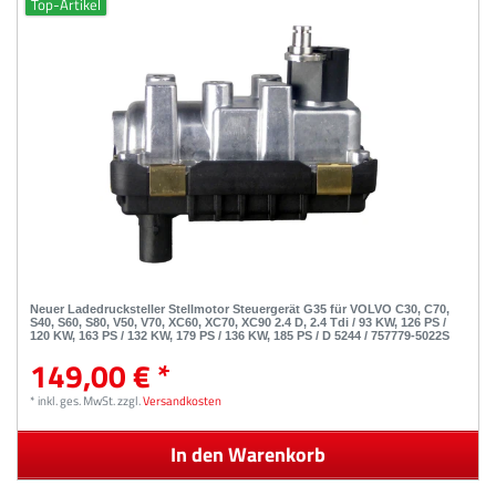
Top-Artikel
Neuer Ladedrucksteller Stellmotor Steuergerät G35 für VOLVO C30, C70,
S40, S60, S80, V50, V70, XC60, XC70, XC90 2.4 D, 2.4 Tdi / 93 KW, 126 PS /
120 KW, 163 PS / 132 KW, 179 PS / 136 KW, 185 PS / D 5244 / 757779-5022S
149,00 € *
*
inkl. ges. MwSt.
zzgl.
Versandkosten
In den Warenkorb