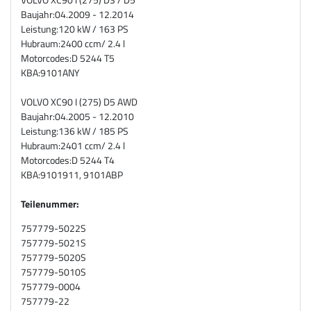
Baujahr:
04.2009 - 12.2014
Leistung:
120 kW / 163 PS
Hubraum:
2400 ccm/ 2.4 l
Motorcodes:
D 5244 T5
KBA:
9101ANY
VOLVO XC90 I (275) D5 AWD
Baujahr:
04.2005 - 12.2010
Leistung:
136 kW / 185 PS
Hubraum:
2401 ccm/ 2.4 l
Motorcodes:
D 5244 T4
KBA:
9101911, 9101ABP
Teilenummer:
757779-5022S
757779-5021S
757779-5020S
757779-5010S
757779-0004
757779-22