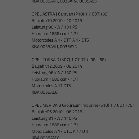
KBA:
0035ANK, 0035ARA, 0035ASS
OPEL ASTRA J Caravan (P10) 1.7 CDTI (35)
Baujahr:
10.2010 - 10.2015
Leistung:
96 kW / 131 PS
Hubraum:
1686 ccm/ 1.7 l
Motorcodes:
A 17 DTF, A 17 DTS
KBA:
0035ASU, 0035AYN
OPEL CORSA D (S07) 1.7 CDTI (L08, L68)
Baujahr:
12.2009 - 08.2014
Leistung:
96 kW / 130 PS
Hubraum:
1686 ccm/ 1.7 l
Motorcodes:
A 17 DTS
KBA:
0035ALG
OPEL MERIVA B Großraumlimousine (S10) 1.7 CDTI (75)
Baujahr:
06.2010 - 06.2015
Leistung:
81 kW / 110 PS
Hubraum:
1686 ccm/ 1.7 l
Motorcodes:
A 17 DTC, A 17 DTI
KBA:
0035AMY