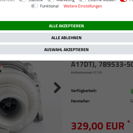
Funktional
Weitere Einstellungen
110 PS
ALLE AKZEPTIEREN
TURBOLADER OPEL 
MOKKA 1.7 CDTI, 
ALLE ABLEHNEN
1.7 TD / 81 KW, 11
AUSWAHL AKZEPTIEREN
131 PS / A17DTF, 
A17DTJ, 789533-5
Artikelnummer
AT339
Verfügbarkeit:
Hersteller:
G
*
329,00 EUR