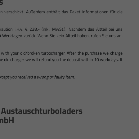
s
n verschickt. Außerdem enthält das Paket Informationen für die
ution i.H.v. € 238,- (inkl. MwSt.). Nachdem das Altteil bei uns
0 Werktagen zurück. Wenn Sie kein Altteil haben, rufen Sie uns an.
 with your old/broken turbocharger. After the purchase we charge
 the old charger we will refund you the deposit within 10 workdays. If
except you received a wrong or faulty item.
s Austauschturboladers
GmbH