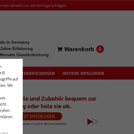
en derzeit nur auf Anfrage erfolgen.
de in Germany
0
 Jahre Erfahrung
Warenkorb
 Monate Gewährleistung
n
z.B.
PEN
UNTERDRUCKDOSEN
WEITERE KATEGORIEN
ugriffe auf
ies. Wir
ses
icht
rufen.
rklären
ayPal