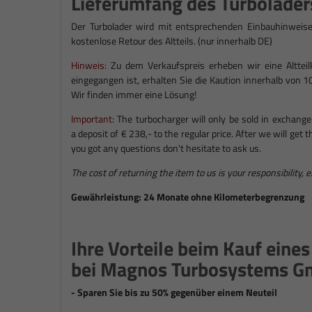
Lieferumfang des Turbolader
Der Turbolader wird mit entsprechenden Einbauhinweise
kostenlose Retour des Altteils. (nur innerhalb DE)
Hinweis:
Zu dem Verkaufspreis erheben wir eine Altteilka
eingegangen ist, erhalten Sie die Kaution innerhalb von 1
Wir finden immer eine Lösung!
Important:
The turbocharger will only be sold in exchange
a deposit of € 238,- to the regular price. After we will get
you got any questions don't hesitate to ask us.
The cost of returning the item to us is your responsibility, 
Gewährleistung: 24 Monate ohne Kilometerbegrenzung
Ihre Vorteile beim Kauf eine
bei Magnos Turbosystems 
- Sparen Sie bis zu 50% gegenüber einem Neuteil