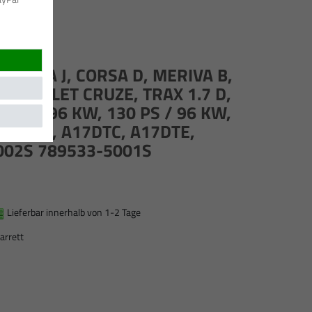
ASTRA J, CORSA D, MERIVA B,
CHEVROLET CRUZE, TRAX 1.7 D,
0 PS / 96 KW, 130 PS / 96 KW,
A17DTS, A17DTC, A17DTE,
002S 789533-5001S
Lieferbar innerhalb von 1-2 Tage
arrett