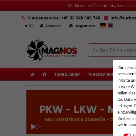
Wir bitten um Verständnis, dass es a
Kundenservice: +49 30 340 606 740
info@turbos
0
Anmelden
Registrieren
Wir verwe
personenb
TURBOLADER
TURBOLADER NEU
PA
Inhalte un
unsere Web
teilen die
Die Datenv
erfolgen. 
einzuwilli
Weitere I
wir in uns
E