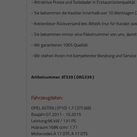
- Attraktive Preise und Turbolader in Erstausrüsterqualität
- Sie bekommen die Kaution innerhalb von 10 Werktagen (
- Kostenloser Rückversand des Altteils (nur für Kunden a
- Sie bekommen immer eine Paketnummer von uns, damit S
- Wir garantieren 100% Qualität
- Wir stehen Ihnen mit kompetenter Beratung und Service 
Artikelnummer: AT339 ( ORG339 )
Fahrzeugdaten:
OPEL ASTRA J (P10) 1.7 CDTI (68)
Baujahr:
07.2011 - 10.2015
Leistung:
96 kW / 131 PS
Hubraum:
1686 ccm/ 1.7 l
Motorcodes:
A 17 DTF, A 17 DTS