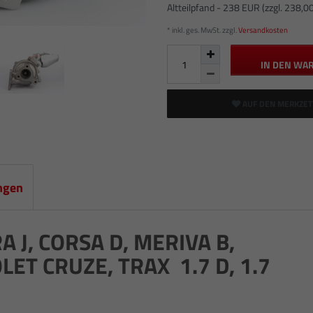
Altteilpfand - 238 EUR (zzgl. 238,0
* inkl. ges. MwSt. zzgl.
Versandkosten
IN DEN WA
AUF DEN MERKZET
ngen
 J, CORSA D, MERIVA B,
ET CRUZE, TRAX 1.7 D, 1.7