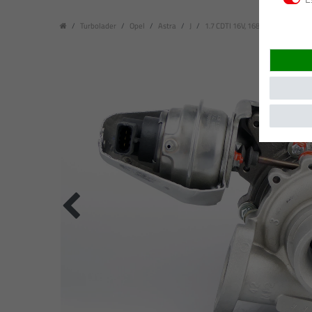
Turbolader
Opel
Astra
J
1.7 CDTI 16V, 1686 ccm, 81 kW / 