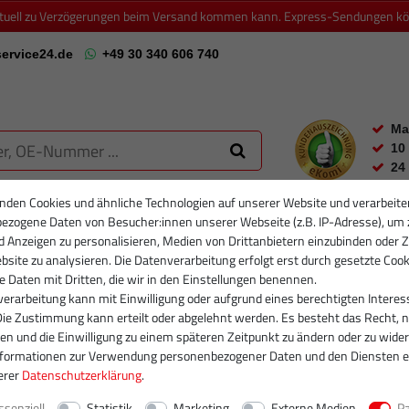
ktuell zu Verzögerungen beim Versand kommen kann. Express-Sendungen könn
ervice24.de
+49 30 340 606 740
Ma
10
24
nden Cookies und ähnliche Technologien auf unserer Website und verarbeite
ezogene Daten von Besucher:innen unserer Webseite (z.B. IP-Adresse), um 
RTIKELFILTER
PARTIKELFILTER NEU
INJEKTOREN
RUMPFGRUP
d Anzeigen zu personalisieren, Medien von Drittanbietern einzubinden oder Z
site zu analysieren. Die Datenverarbeitung erfolgt erst durch gesetzte Cook
se Daten mit Dritten, die wir in den Einstellungen benennen.
erarbeitung kann mit Einwilligung oder aufgrund eines berechtigten Interes
Die Zustimmung kann erteilt oder abgelehnt werden. Es besteht das Recht, n
gen und die Einwilligung zu einem späteren Zeitpunkt zu ändern oder zu wider
nformationen zur Verwendung personenbezogener Daten und den Diensten e
erer
Daten­schutz­erklärung
.
ssenziell
Statistik
Marketing
Externe Medien
P