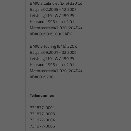
BMW 3 Cabriolet (E46) 320 Cd
Baujahr
02.2005 - 12.2007
Leistung
110 kW / 150 PS
Hubraum
1995 ccm / 2.0 l
Motorcodes
M47 D20 (204D4)
KBA
0005815, 0005AEK
BMW 3 Touring (E46) 320 d
Baujahr
09.2001 - 02.2005
Leistung
110 kW / 150 PS
Hubraum
1995 ccm / 2.0 l
Motorcodes
M47 D20 (204D4)
KBA
0005738
Teilenummer:
731877-0001
731877-0003
731877-0004
731877-0006