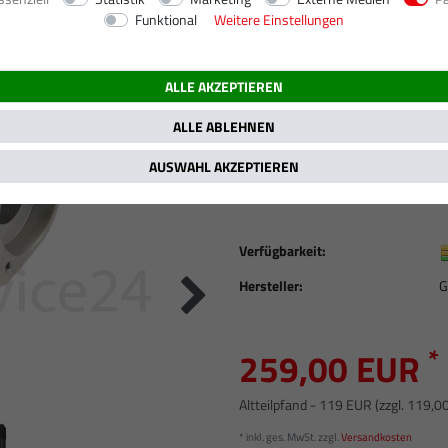
Funktional
Weitere Einstellungen
/ 150 PS
ALLE AKZEPTIEREN
Turbolader ohne L
320d (E46) / 110 
ALLE ABLEHNEN
5009S 731877-00
AUSWAHL AKZEPTIEREN
Artikelnummer
AT558SET
Verfügbarkeit:
Hersteller:
G
*
259,00 EUR
Altteilpfand - 119 EUR (zzgl. 119,0
* inkl. ges. MwSt. zzgl.
Versandkosten