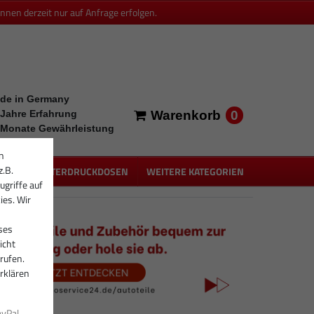
en derzeit nur auf Anfrage erfolgen.
de in Germany
0
 Jahre Erfahrung
Warenkorb
 Monate Gewährleistung
n
z.B.
PEN
UNTERDRUCKDOSEN
WEITERE KATEGORIEN
ugriffe auf
ies. Wir
ses
icht
rufen.
rklären
ayPal