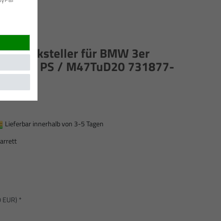
adedrucksteller für BMW 3er
KW, 150 PS / M47TuD20 731877-
01
Lieferbar innerhalb von 3-5 Tagen
arrett
0 EUR) *