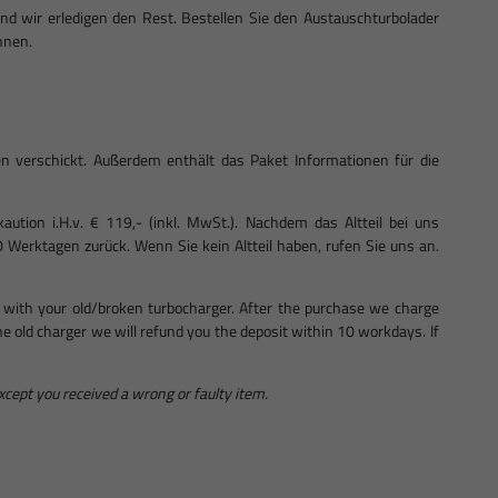
d wir erledigen den Rest. Bestellen Sie den Austauschturbolader
Ihnen.
n verschickt. Außerdem enthält das Paket Informationen für die
ution i.H.v. € 119,- (inkl. MwSt.). Nachdem das Altteil bei uns
0 Werktagen zurück. Wenn Sie kein Altteil haben, rufen Sie uns an.
 with your old/broken turbocharger. After the purchase we charge
 the old charger we will refund you the deposit within 10 workdays. If
except you received a wrong or faulty item.