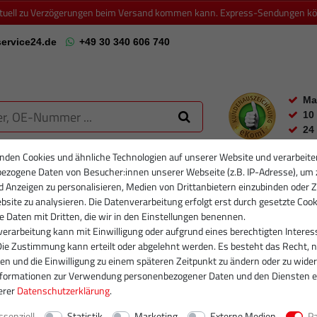
ktuell zu Verzögerungen beim Versand kommen kann. Express-Sendungen könn
ervice24.de
+49 30 340 606 740
Ma
10
24
nden Cookies und ähnliche Technologien auf unserer Website und verarbeite
ezogene Daten von Besucher:innen unserer Webseite (z.B. IP-Adresse), um 
RTIKELFILTER
PARTIKELFILTER NEU
INJEKTOREN
RUMPFGRUP
d Anzeigen zu personalisieren, Medien von Drittanbietern einzubinden oder Z
site zu analysieren. Die Datenverarbeitung erfolgt erst durch gesetzte Cook
se Daten mit Dritten, die wir in den Einstellungen benennen.
erarbeitung kann mit Einwilligung oder aufgrund eines berechtigten Interes
Die Zustimmung kann erteilt oder abgelehnt werden. Es besteht das Recht, n
gen und die Einwilligung zu einem späteren Zeitpunkt zu ändern oder zu wider
nformationen zur Verwendung personenbezogener Daten und den Diensten e
erer
Daten­schutz­erklärung
.
ssenziell
Statistik
Marketing
Externe Medien
P