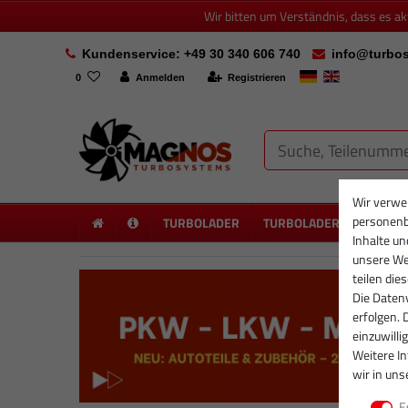
Wir bitten um Verständnis, dass es a
Kundenservice: +49 30 340 606 740
info@turbos
0
Anmelden
Registrieren
Wir verwe
personenb
TURBOLADER
TURBOLADER NEU
PA
Inhalte un
unsere Web
teilen die
Die Datenv
erfolgen. 
einzuwilli
Weitere I
wir in uns
E