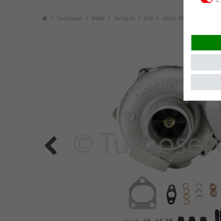
Turbolader
BMW
3er Serie
E46
320 d, 1995 ccm, 110 kW 