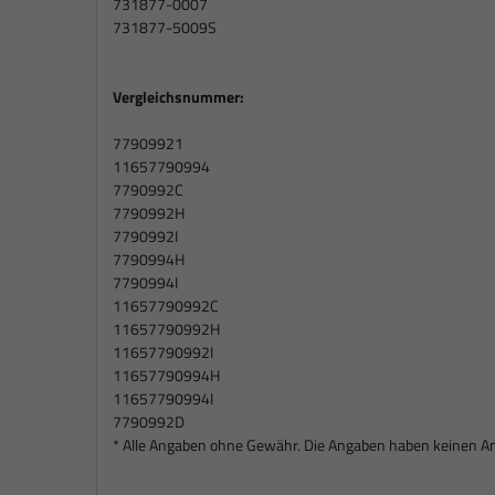
731877-0007
731877-5009S
Vergleichsnummer:
77909921
11657790994
7790992C
7790992H
7790992I
7790994H
7790994I
11657790992C
11657790992H
11657790992I
11657790994H
11657790994I
7790992D
* Alle Angaben ohne Gewähr. Die Angaben haben keinen Ansp