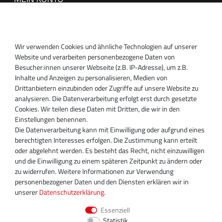
Anmelden
Registrieren
Wir verwenden Cookies und ähnliche Technologien auf unserer
SUPPORT
Website und verarbeiten personenbezogene Daten von
Besucher:innen unserer Webseite (z.B. IP-Adresse), um z.B.
Inhaber:
Inhalte und Anzeigen zu personalisieren, Medien von
Magnos Turbosystems GmbH
Drittanbietern einzubinden oder Zugriffe auf unsere Website zu
Miraustraße 27-29
analysieren. Die Datenverarbeitung erfolgt erst durch gesetzte
D-13509 Berlin
Cookies. Wir teilen diese Daten mit Dritten, die wir in den
+49 30 340 606 740
Einstellungen benennen.
+49 30 340 606 740
Die Datenverarbeitung kann mit Einwilligung oder aufgrund eines
+49 30 340 606 745
berechtigten Interesses erfolgen. Die Zustimmung kann erteilt
info@turboservice24.de
oder abgelehnt werden. Es besteht das Recht, nicht einzuwilligen
und die Einwilligung zu einem späteren Zeitpunkt zu ändern oder
Aktuelle Öffnungszeiten
zu widerrufen. Weitere Informationen zur Verwendung
Mo-Fr: 08:00 Uhr - 18:00 Uhr
personenbezogener Daten und den Diensten erklären wir in
Sa: geschlossen
unserer
Daten­schutz­erklärung
.
Essenziell
Statistik