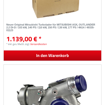
Neuer Original Mitsubishi Turbolader für MITSUBISHI ASX, OUTLANDER
2.2 DI-D / 103 kW, 140 PS / 110 kW, 150 PS / 130 kW, 177 PS / 4N14 / 49335-
01123
1.139,00 € *
*
inkl. ges. MwSt.
zzgl.
Versandkosten
In den Warenkorb