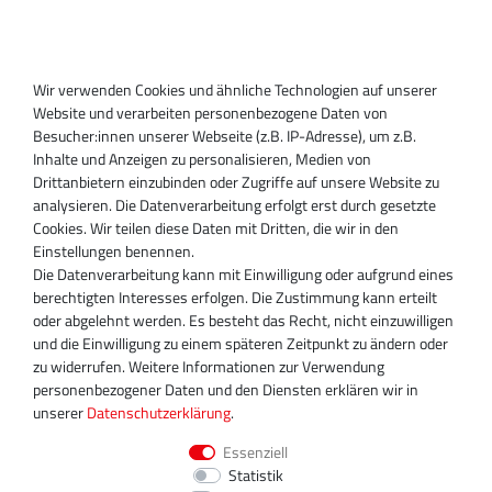
Anmelden
Registrieren
Wir verwenden Cookies und ähnliche Technologien auf unserer
SUPPORT
Website und verarbeiten personenbezogene Daten von
Besucher:innen unserer Webseite (z.B. IP-Adresse), um z.B.
Inhaber:
Inhalte und Anzeigen zu personalisieren, Medien von
Magnos Turbosystems GmbH
Drittanbietern einzubinden oder Zugriffe auf unsere Website zu
Miraustraße 27-29
analysieren. Die Datenverarbeitung erfolgt erst durch gesetzte
D-13509 Berlin
Cookies. Wir teilen diese Daten mit Dritten, die wir in den
+49 30 340 606 740
Einstellungen benennen.
+49 30 340 606 740
Die Datenverarbeitung kann mit Einwilligung oder aufgrund eines
+49 30 340 606 745
berechtigten Interesses erfolgen. Die Zustimmung kann erteilt
info@turboservice24.de
oder abgelehnt werden. Es besteht das Recht, nicht einzuwilligen
und die Einwilligung zu einem späteren Zeitpunkt zu ändern oder
Aktuelle Öffnungszeiten
zu widerrufen. Weitere Informationen zur Verwendung
Mo-Fr: 08:00 Uhr - 18:00 Uhr
personenbezogener Daten und den Diensten erklären wir in
Sa: geschlossen
unserer
Daten­schutz­erklärung
.
Essenziell
Statistik