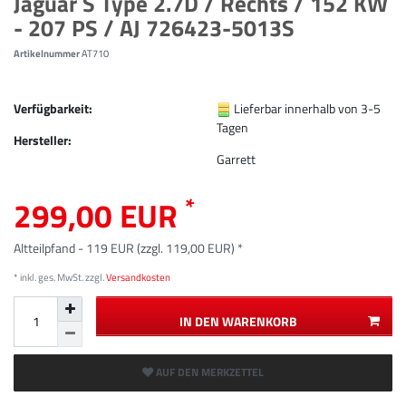
Jaguar S Type 2.7D / Rechts / 152 KW
- 207 PS / AJ 726423-5013S
Artikelnummer
AT710
Verfügbarkeit:
Lieferbar innerhalb von 3-5
Tagen
Hersteller:
Garrett
*
299,00 EUR
Altteilpfand - 119 EUR (zzgl. 119,00 EUR) *
* inkl. ges. MwSt. zzgl.
Versandkosten
IN DEN WARENKORB
AUF DEN MERKZETTEL