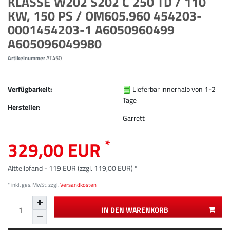
KLASSE W202 S202 C 250 TD / 110
KW, 150 PS / OM605.960 454203-
0001454203-1 A6050960499
A605096049980
Artikelnummer
AT450
Verfügbarkeit:
Lieferbar innerhalb von 1-2
Tage
Hersteller:
Garrett
*
329,00 EUR
Altteilpfand - 119 EUR (zzgl. 119,00 EUR) *
* inkl. ges. MwSt. zzgl.
Versandkosten
IN DEN WARENKORB