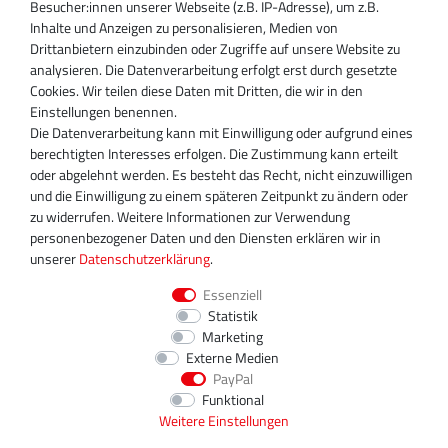
Besucher:innen unserer Webseite (z.B. IP-Adresse), um z.B.
Inhaber:
Inhalte und Anzeigen zu personalisieren, Medien von
Magnos Turbosystems GmbH
Drittanbietern einzubinden oder Zugriffe auf unsere Website zu
Miraustraße 27-29
analysieren. Die Datenverarbeitung erfolgt erst durch gesetzte
D-13509 Berlin
Cookies. Wir teilen diese Daten mit Dritten, die wir in den
+49 30 340 606 740
Einstellungen benennen.
+49 30 340 606 740
Die Datenverarbeitung kann mit Einwilligung oder aufgrund eines
+49 30 340 606 745
berechtigten Interesses erfolgen. Die Zustimmung kann erteilt
info@turboservice24.de
oder abgelehnt werden. Es besteht das Recht, nicht einzuwilligen
und die Einwilligung zu einem späteren Zeitpunkt zu ändern oder
Aktuelle Öffnungszeiten
zu widerrufen. Weitere Informationen zur Verwendung
Mo-Fr: 08:00 Uhr - 18:00 Uhr
personenbezogener Daten und den Diensten erklären wir in
Sa: geschlossen
unserer
Daten­schutz­erklärung
.
Essenziell
Statistik
Marketing
Externe Medien
PayPal
Funktional
Weitere Einstellungen