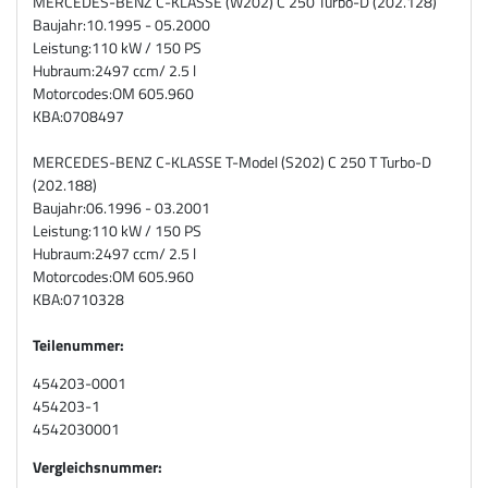
MERCEDES-BENZ C-KLASSE (W202) C 250 Turbo-D (202.128)
Baujahr:
10.1995 - 05.2000
Leistung:
110 kW / 150 PS
Hubraum:
2497 ccm/ 2.5 l
Motorcodes:
OM 605.960
KBA:
0708497
MERCEDES-BENZ C-KLASSE T-Model (S202) C 250 T Turbo-D
(202.188)
Baujahr:
06.1996 - 03.2001
Leistung:
110 kW / 150 PS
Hubraum:
2497 ccm/ 2.5 l
Motorcodes:
OM 605.960
KBA:
0710328
Teilenummer:
454203-0001
454203-1
4542030001
Vergleichsnummer: