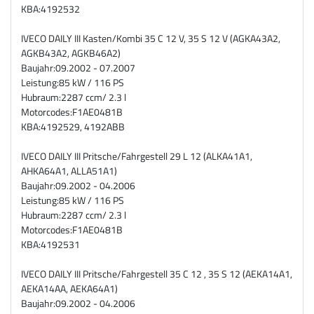
KBA:
4192532
IVECO DAILY III Kasten/Kombi 35 C 12 V, 35 S 12 V (AGKA43A2,
AGKB43A2, AGKB46A2)
Baujahr:
09.2002 - 07.2007
Leistung:
85 kW / 116 PS
Hubraum:
2287 ccm/ 2.3 l
Motorcodes:
F1AE0481B
KBA:
4192529, 4192ABB
IVECO DAILY III Pritsche/Fahrgestell 29 L 12 (ALKA41A1,
AHKA64A1, ALLA51A1)
Baujahr:
09.2002 - 04.2006
Leistung:
85 kW / 116 PS
Hubraum:
2287 ccm/ 2.3 l
Motorcodes:
F1AE0481B
KBA:
4192531
IVECO DAILY III Pritsche/Fahrgestell 35 C 12 , 35 S 12 (AEKA14A1,
AEKA14AA, AEKA64A1)
Baujahr:
09.2002 - 04.2006