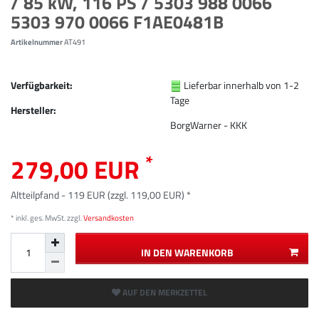
/ 85 kW, 116 PS / 5303 988 0066
5303 970 0066 F1AE0481B
Artikelnummer
AT491
Verfügbarkeit:
Lieferbar innerhalb von 1-2
Tage
Hersteller:
BorgWarner - KKK
*
279,00 EUR
Altteilpfand - 119 EUR (zzgl. 119,00 EUR) *
* inkl. ges. MwSt. zzgl.
Versandkosten
IN DEN WARENKORB
AUF DEN MERKZETTEL