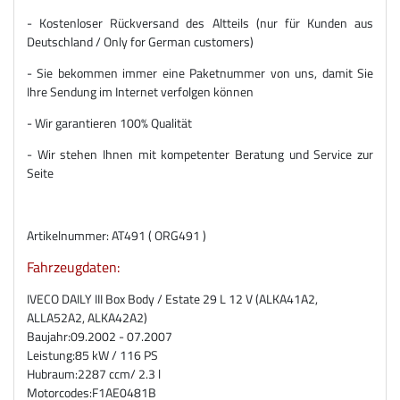
- Kostenloser Rückversand des Altteils (nur für Kunden aus
Deutschland / Only for German customers)
- Sie bekommen immer eine Paketnummer von uns, damit Sie
Ihre Sendung im Internet verfolgen können
- Wir garantieren 100% Qualität
- Wir stehen Ihnen mit kompetenter Beratung und Service zur
Seite
Artikelnummer: AT491 ( ORG491 )
Fahrzeugdaten:
IVECO DAILY III Box Body / Estate 29 L 12 V (ALKA41A2,
ALLA52A2, ALKA42A2)
Baujahr:
09.2002 - 07.2007
Leistung:
85 kW / 116 PS
Hubraum:
2287 ccm/ 2.3 l
Motorcodes:
F1AE0481B