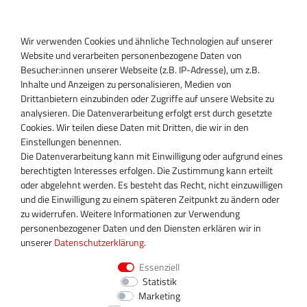
Registrieren
Wir verwenden Cookies und ähnliche Technologien auf unserer
SUPPORT
Website und verarbeiten personenbezogene Daten von
Besucher:innen unserer Webseite (z.B. IP-Adresse), um z.B.
Inhaber:
Inhalte und Anzeigen zu personalisieren, Medien von
Magnos Turbosystems GmbH
Drittanbietern einzubinden oder Zugriffe auf unsere Website zu
Miraustraße 27-29
analysieren. Die Datenverarbeitung erfolgt erst durch gesetzte
D-13509 Berlin
Cookies. Wir teilen diese Daten mit Dritten, die wir in den
+49 30 340 606 740
Einstellungen benennen.
+49 30 340 606 740
Die Datenverarbeitung kann mit Einwilligung oder aufgrund eines
+49 30 340 606 745
berechtigten Interesses erfolgen. Die Zustimmung kann erteilt
info@turboservice24.de
oder abgelehnt werden. Es besteht das Recht, nicht einzuwilligen
und die Einwilligung zu einem späteren Zeitpunkt zu ändern oder
Aktuelle Öffnungszeiten
zu widerrufen. Weitere Informationen zur Verwendung
Mo-Fr: 08:00 Uhr - 18:00 Uhr
personenbezogener Daten und den Diensten erklären wir in
Sa: geschlossen
unserer
Daten­schutz­erklärung
.
Essenziell
Statistik
Marketing