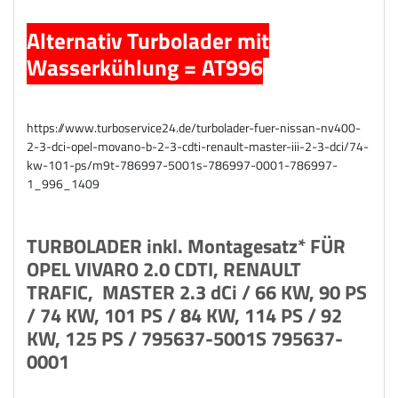
Alternativ Turbolader mit
Wasserkühlung = AT996
https://www.turboservice24.de/turbolader-fuer-nissan-nv400-
2-3-dci-opel-movano-b-2-3-cdti-renault-master-iii-2-3-dci/74-
kw-101-ps/m9t-786997-5001s-786997-0001-786997-
1_996_1409
TURBOLADER inkl. Montagesatz* FÜR
OPEL VIVARO 2.0 CDTI, RENAULT
TRAFIC, MASTER 2.3 dCi / 66 KW, 90 PS
/ 74 KW, 101 PS / 84 KW, 114 PS / 92
KW, 125 PS / 795637-5001S 795637-
0001