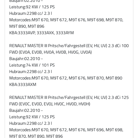
Baujahr:
02.2010 -
Leistung:
92 KW / 125 PS
Hubraum:
2298 cc/ 2.3 l
Motorcodes:
M9T 670, M9T 672, M9T 676, M9T 698, M9T 870,
M9T 890, M9T 896
KBA:
3333AVP, 3333AXK, 3333AYM
RENAULT MASTER III Pritsche/Fahrgestell (EV, HV, UV) 2.3 dCi 100
FWD (EV0A, EV0B, HV0A, HV0B, HV0G, UV0A)
Baujahr:
02.2010 -
Leistung:
74 KW / 101 PS
Hubraum:
2298 cc/ 2.3 l
Motorcodes:
M9T 670, M9T 672, M9T 676, M9T 870, M9T 890
KBA:
3333AXM
RENAULT MASTER III Pritsche/Fahrgestell (EV, HV, UV) 2.3 dCi 125
FWD (EV0C, EV0D, EV0J, HV0C, HV0D, HV0H)
Baujahr:
02.2010 -
Leistung:
92 KW / 125 PS
Hubraum:
2298 cc/ 2.3 l
Motorcodes:
M9T 670, M9T 672, M9T 676, M9T 696, M9T 698,
M9T 870, M9T 890, M9T 896