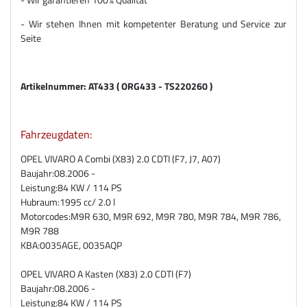
- Wir stehen Ihnen mit kompetenter Beratung und Service zur
Seite
Artikelnummer: AT433 ( ORG433 - TS220260 )
Fahrzeugdaten:
OPEL VIVARO A Combi (X83) 2.0 CDTI (F7, J7, A07)
Baujahr:
08.2006 -
Leistung:
84 KW / 114 PS
Hubraum:
1995 cc/ 2.0 l
Motorcodes:
M9R 630, M9R 692, M9R 780, M9R 784, M9R 786,
M9R 788
KBA:
0035AGE, 0035AQP
OPEL VIVARO A Kasten (X83) 2.0 CDTI (F7)
Baujahr:
08.2006 -
Leistung:
84 KW / 114 PS