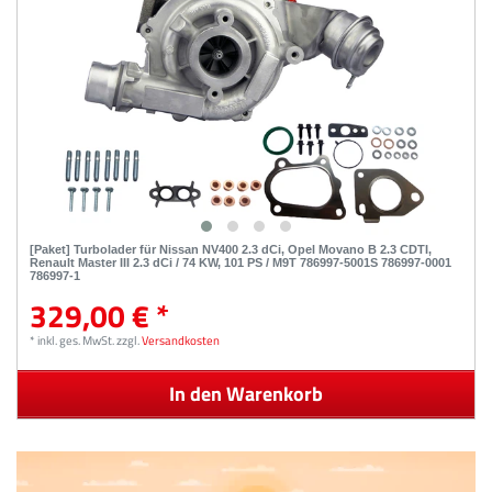
[Paket] Turbolader für Nissan NV400 2.3 dCi, Opel Movano B 2.3 CDTI,
Renault Master III 2.3 dCi / 74 KW, 101 PS / M9T 786997-5001S 786997-0001
786997-1
329,00 € *
*
inkl. ges. MwSt.
zzgl.
Versandkosten
In den Warenkorb