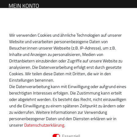
MEIN KONTO
Anmelden
Registrieren
Wir verwenden Cookies und ähnliche Technologien auf unserer
SUPPORT
Website und verarbeiten personenbezogene Daten von
Besucher:innen unserer Webseite (z.B. IP-Adresse), um z.B.
Inhaber:
Inhalte und Anzeigen zu personalisieren, Medien von
Magnos Turbosystems GmbH
Drittanbietern einzubinden oder Zugriffe auf unsere Website zu
Miraustraße 27-29
analysieren. Die Datenverarbeitung erfolgt erst durch gesetzte
D-13509 Berlin
Cookies. Wir teilen diese Daten mit Dritten, die wir in den
+49 30 340 606 740
Einstellungen benennen.
+49 30 340 606 740
Die Datenverarbeitung kann mit Einwilligung oder aufgrund eines
+49 30 340 606 745
berechtigten Interesses erfolgen. Die Zustimmung kann erteilt
info@turboservice24.de
oder abgelehnt werden. Es besteht das Recht, nicht einzuwilligen
und die Einwilligung zu einem späteren Zeitpunkt zu ändern oder
Aktuelle Öffnungszeiten
zu widerrufen. Weitere Informationen zur Verwendung
Mo-Fr: 08:00 Uhr - 18:00 Uhr
personenbezogener Daten und den Diensten erklären wir in
Sa: geschlossen
unserer
Daten­schutz­erklärung
.
Essenziell