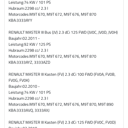
Leistung:
74 KW / 101 PS
Hubraum:
2298 cc/ 2.3 l
Motorcodes:
M9T 670, M9T 672, M9T 676, M9T 870
KBA:
3333AYY
RENAULT MASTER III Bus (JV) 2.3 dCi 125 FWD (JV0C, JV0D, JV0H)
Baujahr:
02.2011 -
Leistung:
92 KW / 125 PS
Hubraum:
2298 cc/ 2.3 l
Motorcodes:
M9T 670, M9T 672, M9T 676, M9T 870
KBA:
3333AYZ, 3333AZD
RENAULT MASTER III Kasten (FV) 2.3 dCi 100 FWD (FV0A, FV0B,
FV0G, FV0K)
Baujahr:
02.2010 -
Leistung:
74 KW / 101 PS
Hubraum:
2298 cc/ 2.3 l
Motorcodes:
M9T 670, M9T 672, M9T 676, M9T 870, M9T 890
KBA:
3333AVQ, 3333AXJ
RENAULT MASTER III Kasten (FV) 2.3 dCi 125 FWD (FV0C, FV0D)