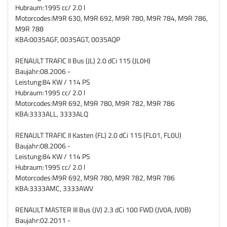
Hubraum:
1995 cc/ 2.0 l
Motorcodes:
M9R 630, M9R 692, M9R 780, M9R 784, M9R 786,
M9R 788
KBA:
0035AGF, 0035AGT, 0035AQP
RENAULT TRAFIC II Bus (JL) 2.0 dCi 115 (JL0H)
Baujahr:
08.2006 -
Leistung:
84 KW / 114 PS
Hubraum:
1995 cc/ 2.0 l
Motorcodes:
M9R 692, M9R 780, M9R 782, M9R 786
KBA:
3333ALL, 3333ALQ
RENAULT TRAFIC II Kasten (FL) 2.0 dCi 115 (FL01, FL0U)
Baujahr:
08.2006 -
Leistung:
84 KW / 114 PS
Hubraum:
1995 cc/ 2.0 l
Motorcodes:
M9R 692, M9R 780, M9R 782, M9R 786
KBA:
3333AMC, 3333AWV
RENAULT MASTER III Bus (JV) 2.3 dCi 100 FWD (JV0A, JV0B)
Baujahr:
02.2011 -