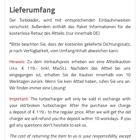
Lieferumfang
Der Turbolader
,
wird mit entsprechenden Einbauhinweisen
verschickt. Außerdem enthält das Paket Informationen für die
kostenlose Retour des Altteils. (nur innerhalb DE)
*
Bitte beachten Sie, dass der kostenlos gelieferte Dichtungssatz,
je nach Verfügbarkeit, vom Umfang/Inhalt abweichen kann.
Hinweis:
Zu dem Verkaufspreis erheben wir eine Altteilkaution
i.H.v. € 119,- (inkl. MwSt.). Nachdem das Altteil bei uns
eingegangen ist, erhalten Sie die Kaution innerhalb von 10
Werktagen zurück. Wenn Sie kein Altteil haben, rufen Sie uns an.
Wir finden immer eine Lösung!
Important:
The turbocharger will only be sold in exchange with
your old/broken turbocharger. After the purchase we charge
a deposit of € 119,- to the regular price. After we will get the old
charger we will refund you the deposit within 10 workdays. If you
got any questions don't hesitate to ask us.
The cost of returning the item to us is your responsibility, except