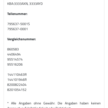
KBA:
3333AXN, 3333AYD
Teilenummer:
795637-5001S
795637-0001
Vergleichsnummer:
860583
4406494
95514574
95516206
144110463R
144101946R
8200822404
8201054152
* Alle Angaben ohne Gewähr. Die Angaben haben keinen