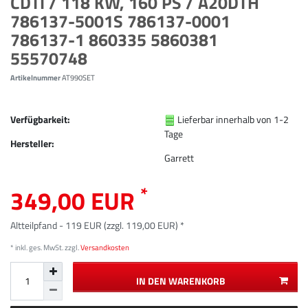
CDTI / 118 KW, 160 PS / A20DTH
786137-5001S 786137-0001
786137-1 860335 5860381
55570748
Artikelnummer
AT990SET
Verfügbarkeit:
Lieferbar innerhalb von 1-2
Tage
Hersteller:
Garrett
*
349,00 EUR
Altteilpfand - 119 EUR (zzgl. 119,00 EUR) *
* inkl. ges. MwSt. zzgl.
Versandkosten
IN DEN WARENKORB