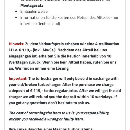
Montagesatz
Einbauhinweise
Informationen für die kostenlose Retour des Altteiles (nur
innerhalb Deutschland)
Hinweis:
Zu dem Verkaufspreis erheben wir eine Altteilkaution
i.H.v. € 119,- (inkl. MwSt.). Nachdem das Altteil bei uns
eingegangen ist, erhalten Sie die Kaution innerhalb von 10
Werktagen zurück. Wenn Sie kein Altteil haben, rufen Sie uns
an. Wir finden immer eine Lösung!
Important:
The turbocharger will only be sold in exchange with
your old/broken turbocharger. After the purchase we charge
a deposit of € 119,- to the regular price. After we will get the old
charger we will refund you the deposit within 10 workdays. If
you got any questions don't hesitate to ask us.
The cost of returning the item to us is your responsibility,
except you received a wrong or faulty item.
Ihre Einkaufsvorteile bei Magnos Turbosystems: