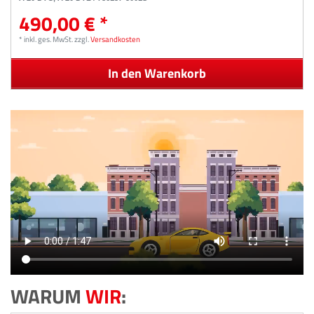
490,00 € *
*
inkl. ges. MwSt.
zzgl.
Versandkosten
In den Warenkorb
WARUM
WIR
: