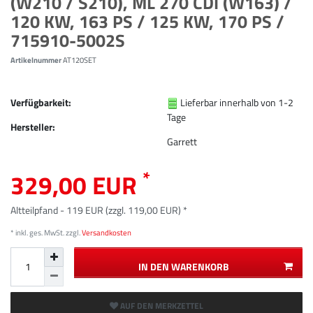
(W210 / S210), ML 270 CDI (W163) /
120 KW, 163 PS / 125 KW, 170 PS /
715910-5002S
Artikelnummer
AT120SET
Verfügbarkeit:
Lieferbar innerhalb von 1-2
Tage
Hersteller:
Garrett
*
329,00 EUR
Altteilpfand - 119 EUR (zzgl. 119,00 EUR) *
* inkl. ges. MwSt. zzgl.
Versandkosten
IN DEN WARENKORB
AUF DEN MERKZETTEL