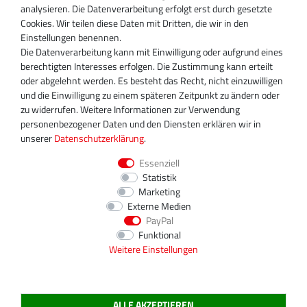
analysieren. Die Datenverarbeitung erfolgt erst durch gesetzte
D-13509 Berlin
Cookies. Wir teilen diese Daten mit Dritten, die wir in den
+49 30 340 606 740
Einstellungen benennen.
+49 30 340 606 740
Die Datenverarbeitung kann mit Einwilligung oder aufgrund eines
+49 30 340 606 745
berechtigten Interesses erfolgen. Die Zustimmung kann erteilt
info@turboservice24.de
oder abgelehnt werden. Es besteht das Recht, nicht einzuwilligen
und die Einwilligung zu einem späteren Zeitpunkt zu ändern oder
Aktuelle Öffnungszeiten
zu widerrufen. Weitere Informationen zur Verwendung
Mo-Fr: 08:00 Uhr - 18:00 Uhr
personenbezogener Daten und den Diensten erklären wir in
Sa: geschlossen
unserer
Daten­schutz­erklärung
.
Essenziell
Statistik
Marketing
Externe Medien
PayPal
Funktional
Weitere Einstellungen
ALLE AKZEPTIEREN