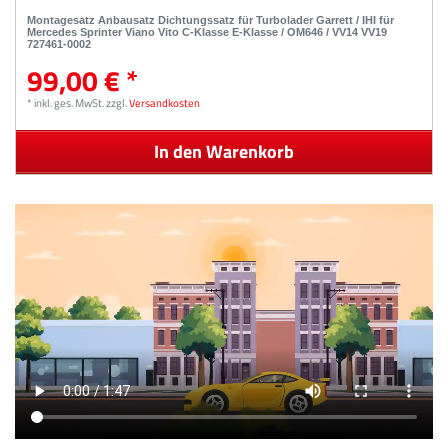
Montagesatz Anbausatz Dichtungssatz für Turbolader Garrett / IHI für
Mercedes Sprinter Viano Vito C-Klasse E-Klasse / OM646 / VV14 VV19
727461-0002
99,00 € *
*
inkl. ges. MwSt.
zzgl.
Versandkosten
In den Warenkorb