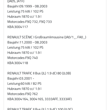
(JA05, JA1F)
Baujahr:
09.1999 - 08.2003
Leistung:
75 kW / 102 PS
Hubraum:
1870 cc/ 1.9 l
Motorcodes:
F9Q 732, F9Q 733
KBA:
3004117
RENAULT SCÉNIC I Großraumlimousine (JA0/1_, FA0_)
Baujahr:
11.2000 - 08.2003
Leistung:
75 kW / 102 PS
Hubraum:
1870 cc/ 1.9 l
Motorcodes:
F9Q 740
KBA:
3004118
RENAULT TRAFIC II Bus (JL) 1.9 dCI 80 (JL0B)
Baujahr:
03.2001 -
Leistung:
60 kW / 82 PS
Hubraum:
1870 cc/ 1.9 l
Motorcodes:
F9Q 762
KBA:
3004164, 3004165, 3333AFF, 3333AFJ
RENAULT TRAFIC II Bus (JL) 1.9 dCI 100 (JL0C)