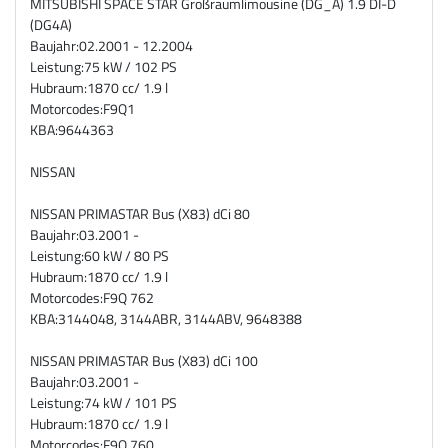
MITSUBISHI SPACE STAR Großraumlimousine (DG_A) 1.9 DI-D
(DG4A)
Baujahr:
02.2001 - 12.2004
Leistung:
75 kW / 102 PS
Hubraum:
1870 cc/ 1.9 l
Motorcodes:
F9Q1
KBA:
9644363
NISSAN
NISSAN PRIMASTAR Bus (X83) dCi 80
Baujahr:
03.2001 -
Leistung:
60 kW / 80 PS
Hubraum:
1870 cc/ 1.9 l
Motorcodes:
F9Q 762
KBA:
3144048, 3144ABR, 3144ABV, 9648388
NISSAN PRIMASTAR Bus (X83) dCi 100
Baujahr:
03.2001 -
Leistung:
74 kW / 101 PS
Hubraum:
1870 cc/ 1.9 l
Motorcodes:
F9Q 760