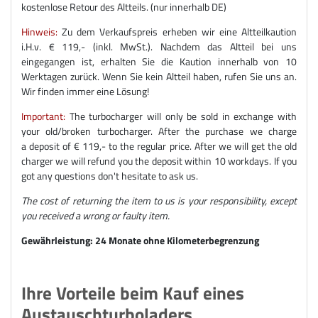
kostenlose Retour des Altteils. (nur innerhalb DE)
Hinweis:
Zu dem Verkaufspreis erheben wir eine Altteilkaution
i.H.v. € 119,- (inkl. MwSt.). Nachdem das Altteil bei uns
eingegangen ist, erhalten Sie die Kaution innerhalb von 10
Werktagen zurück. Wenn Sie kein Altteil haben, rufen Sie uns an.
Wir finden immer eine Lösung!
Important:
The turbocharger will only be sold in exchange with
your old/broken turbocharger. After the purchase we charge
a deposit of € 119,- to the regular price. After we will get the old
charger we will refund you the deposit within 10 workdays. If you
got any questions don't hesitate to ask us.
The cost of returning the item to us is your responsibility, except
you received a wrong or faulty item.
Gewährleistung: 24 Monate ohne Kilometerbegrenzung
Ihre Vorteile beim Kauf eines
Austauschturboladers