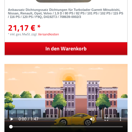
Anbausatz Dichtungssatz Dichtungen für Turbolader Garrett Mitsubishi,
Nissan, Renault, Opel, Volvo / 1.9 D / 80 PS / 82 PS / 101 PS / 102 PS / 115 PS
/ 116 PS / 120 PS / F9Q, D4192T3 / 708639-0002/3
21,17 € *
*
inkl. ges. MwSt.
zzgl.
Versandkosten
In den Warenkorb