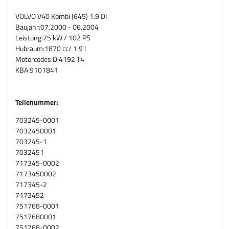
VOLVO V40 Kombi (645) 1.9 DI
Baujahr:
07.2000 - 06.2004
Leistung:
75 kW / 102 PS
Hubraum:
1870 cc/ 1.9 l
Motorcodes:
D 4192 T4
KBA:
9101841
Teilenummer:
703245-0001
7032450001
703245-1
7032451
717345-0002
7173450002
717345-2
7173452
751768-0001
7517680001
751768-0002