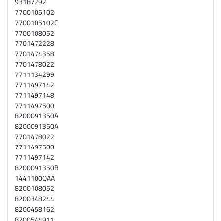
93187292
7700105102
7700105102C
7700108052
7701472228
7701474358
7701478022
7711134299
7711497142
7711497148
7711497500
8200091350A
8200091350A
7701478022
7711497500
7711497142
8200091350B
1441100QAA
8200108052
8200348244
8200458162
8200544911