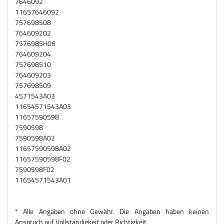
7646092
11657646092
757698508
764609202
7576985H06
764609204
757698510
764609203
757698509
4571543A03
11654571543A03
11657590598
7590598
7590598A02
11657590598A02
11657590598F02
7590598F02
11654571543A01
* Alle Angaben ohne Gewähr. Die Angaben haben keinen
Anspruch auf Vollständigkeit oder Richtigkeit.