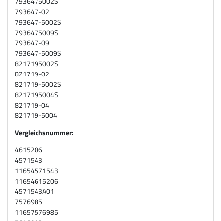
7936475002S
793647-02
793647-5002S
7936475009S
793647-09
793647-5009S
8217195002S
821719-02
821719-5002S
8217195004S
821719-04
821719-5004
Vergleichsnummer:
4615206
4571543
11654571543
11654615206
4571543A01
7576985
11657576985