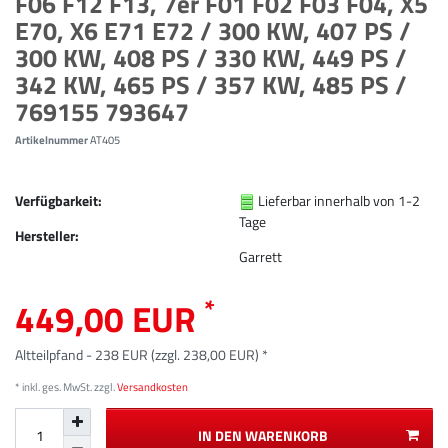
F06 F12 F13, 7er F01 F02 F03 F04, X5
E70, X6 E71 E72 / 300 KW, 407 PS /
300 KW, 408 PS / 330 KW, 449 PS /
342 KW, 465 PS / 357 KW, 485 PS /
769155 793647
Artikelnummer
AT405
Verfügbarkeit:
Lieferbar innerhalb von 1-2
Tage
Hersteller:
Garrett
*
449,00 EUR
Altteilpfand - 238 EUR (zzgl. 238,00 EUR) *
* inkl. ges. MwSt. zzgl.
Versandkosten
IN DEN WARENKORB