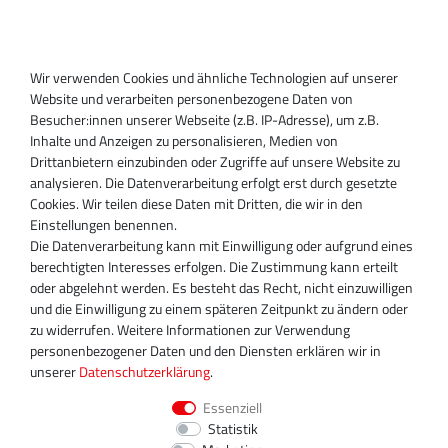
Anmelden
Registrieren
Wir verwenden Cookies und ähnliche Technologien auf unserer
SUPPORT
Website und verarbeiten personenbezogene Daten von
Besucher:innen unserer Webseite (z.B. IP-Adresse), um z.B.
Inhaber:
Inhalte und Anzeigen zu personalisieren, Medien von
Magnos Turbosystems GmbH
Drittanbietern einzubinden oder Zugriffe auf unsere Website zu
Miraustraße 27-29
analysieren. Die Datenverarbeitung erfolgt erst durch gesetzte
D-13509 Berlin
Cookies. Wir teilen diese Daten mit Dritten, die wir in den
+49 30 340 606 740
Einstellungen benennen.
+49 30 340 606 740
Die Datenverarbeitung kann mit Einwilligung oder aufgrund eines
+49 30 340 606 745
berechtigten Interesses erfolgen. Die Zustimmung kann erteilt
info@turboservice24.de
oder abgelehnt werden. Es besteht das Recht, nicht einzuwilligen
und die Einwilligung zu einem späteren Zeitpunkt zu ändern oder
Aktuelle Öffnungszeiten
zu widerrufen. Weitere Informationen zur Verwendung
Mo-Fr: 08:00 Uhr - 18:00 Uhr
personenbezogener Daten und den Diensten erklären wir in
Sa: geschlossen
unserer
Daten­schutz­erklärung
.
Essenziell
Statistik