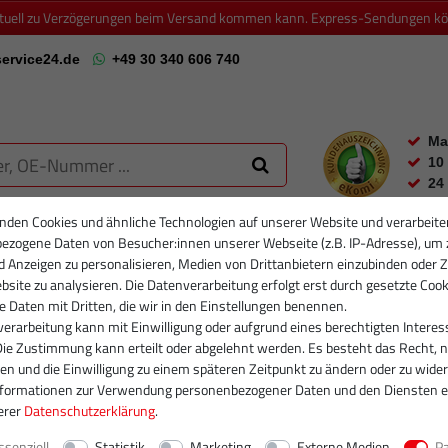
ktuell zu Verzögerungen beim Versand kommen kann. Express-Sendungen könn
ervice24.de
+49 30 340 606 740
Ma
10
24
nden Cookies und ähnliche Technologien auf unserer Website und verarbeite
ezogene Daten von Besucher:innen unserer Webseite (z.B. IP-Adresse), um 
RTIKELFILTER
PARTIKELFILTER NEU
INJEKTOREN
RUMPFGRUP
d Anzeigen zu personalisieren, Medien von Drittanbietern einzubinden oder Z
site zu analysieren. Die Datenverarbeitung erfolgt erst durch gesetzte Cook
se Daten mit Dritten, die wir in den Einstellungen benennen.
erarbeitung kann mit Einwilligung oder aufgrund eines berechtigten Interes
Die Zustimmung kann erteilt oder abgelehnt werden. Es besteht das Recht, n
gen und die Einwilligung zu einem späteren Zeitpunkt zu ändern oder zu wider
nformationen zur Verwendung personenbezogener Daten und den Diensten e
erer
Daten­schutz­erklärung
.
ssenziell
Statistik
Marketing
Externe Medien
P