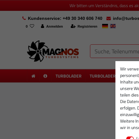
Wir bitten um Verständnis, dass es a
Kundenservice: +49 30 340 606 740
info@turbos
0
Anmelden
Registrieren
Wir verwe
personenb
TURBOLADER
TURBOLADER NEU
PA
Inhalte un
unsere Web
teilen die
Die Datenv
erfolgen. 
einzuwilli
Weitere I
wir in uns
E