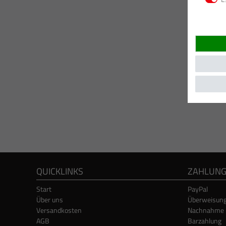
QUICKLINKS
ZAHLUN
Start
PayPal
Über uns
Überweisun
Versandkosten
Nachnahme
AGB
Barzahlung