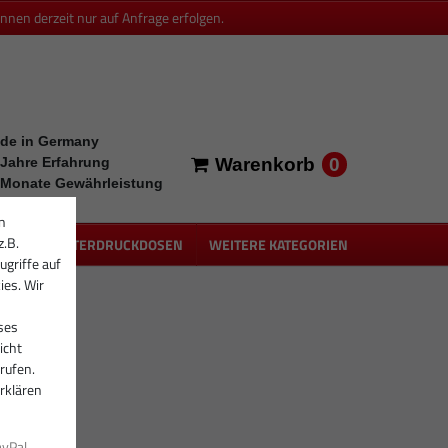
en derzeit nur auf Anfrage erfolgen.
de in Germany
0
 Jahre Erfahrung
Warenkorb
 Monate Gewährleistung
n
z.B.
PEN
UNTERDRUCKDOSEN
WEITERE KATEGORIEN
ugriffe auf
ies. Wir
ses
icht
rufen.
rklären
ayPal