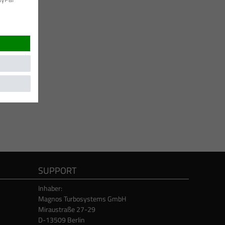
SUPPORT
Inhaber:
Magnos Turbosystems GmbH
Miraustraße 27-29
D-13509 Berlin