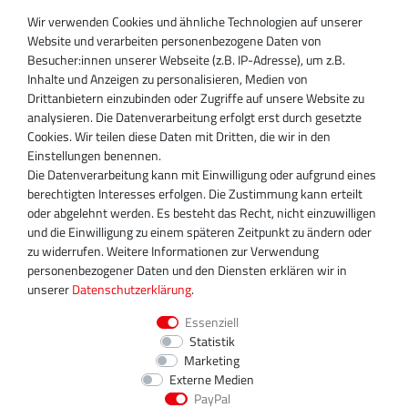
Wir verwenden Cookies und ähnliche Technologien auf unserer
SUPPORT
Website und verarbeiten personenbezogene Daten von
Besucher:innen unserer Webseite (z.B. IP-Adresse), um z.B.
Inhaber:
Inhalte und Anzeigen zu personalisieren, Medien von
Magnos Turbosystems GmbH
Drittanbietern einzubinden oder Zugriffe auf unsere Website zu
Miraustraße 27-29
analysieren. Die Datenverarbeitung erfolgt erst durch gesetzte
D-13509 Berlin
Cookies. Wir teilen diese Daten mit Dritten, die wir in den
+49 30 340 606 740
Einstellungen benennen.
+49 30 340 606 740
Die Datenverarbeitung kann mit Einwilligung oder aufgrund eines
+49 30 340 606 745
berechtigten Interesses erfolgen. Die Zustimmung kann erteilt
info@turboservice24.de
oder abgelehnt werden. Es besteht das Recht, nicht einzuwilligen
und die Einwilligung zu einem späteren Zeitpunkt zu ändern oder
Aktuelle Öffnungszeiten
zu widerrufen. Weitere Informationen zur Verwendung
Mo-Fr: 08:00 Uhr - 18:00 Uhr
personenbezogener Daten und den Diensten erklären wir in
Sa: geschlossen
unserer
Daten­schutz­erklärung
.
Essenziell
Statistik
Marketing
Externe Medien
PayPal