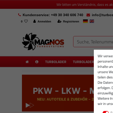
Wir bitten um Verständnis, dass es a
Kundenservice: +49 30 340 606 740
info@turbos
0
Anmelden
Registrieren
Wir verwe
personenb
TURBOLADER
TURBOLADER NEU
PA
Inhalte un
unsere Web
teilen die
Die Datenv
erfolgen. 
einzuwilli
Weitere I
wir in uns
E