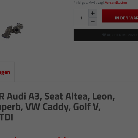
* inkl. ges. MwSt. zzgl.
Versandkosten
IN DEN WA
AUF DEN MERKZET
ngen
udi A3, Seat Altea, Leon,
uperb, VW Caddy, Golf V,
 TDI