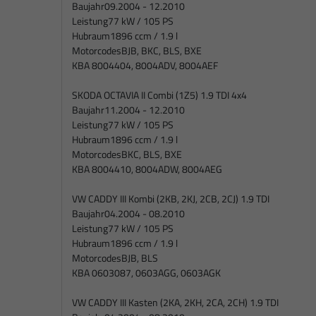
Baujahr
09.2004 - 12.2010
Leistung
77 kW / 105 PS
Hubraum
1896 ccm / 1.9 l
Motorcodes
BJB, BKC, BLS, BXE
KBA 8004404, 8004ADV, 8004AEF
SKODA OCTAVIA II Combi (1Z5) 1.9 TDI 4x4
Baujahr
11.2004 - 12.2010
Leistung
77 kW / 105 PS
Hubraum
1896 ccm / 1.9 l
Motorcodes
BKC, BLS, BXE
KBA 8004410, 8004ADW, 8004AEG
VW CADDY III Kombi (2KB, 2KJ, 2CB, 2CJ) 1.9 TDI
Baujahr
04.2004 - 08.2010
Leistung
77 kW / 105 PS
Hubraum
1896 ccm / 1.9 l
Motorcodes
BJB, BLS
KBA 0603087, 0603AGG, 0603AGK
VW CADDY III Kasten (2KA, 2KH, 2CA, 2CH) 1.9 TDI