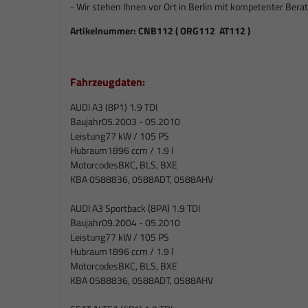
- Wir stehen Ihnen vor Ort in Berlin mit kompetenter Berat
Artikelnummer:
CNB112 (
ORG112 AT112 )
Fahrzeugdaten:
AUDI A3 (8P1) 1.9 TDI
Baujahr
05.2003 - 05.2010
Leistung
77 kW / 105 PS
Hubraum
1896 ccm / 1.9 l
Motorcodes
BKC, BLS, BXE
KBA 0588836, 0588ADT, 0588AHV
AUDI A3 Sportback (8PA) 1.9 TDI
Baujahr
09.2004 - 05.2010
Leistung
77 kW / 105 PS
Hubraum
1896 ccm / 1.9 l
Motorcodes
BKC, BLS, BXE
KBA 0588836, 0588ADT, 0588AHV