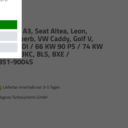
r Audi A3, Seat Altea, Leon,
via, Superb, VW Caddy, Golf V,
ran 1.9 TDI / 66 KW 90 PS / 74 KW
 PS / BKC, BLS, BXE /
851-9004S
Lieferbar innerhalb von 3-5 Tagen
agnos Turbosystems GmbH