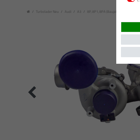
Turbolader Neu
Audi
A3
8P, 8P1, 8PA (Baujahr: 05.2003 - 05