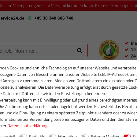
ktuell zu Verzögerungen beim Versand kommen kann. Express-Sendungen könn
ervice24.de
+49 30 340 606 740
Ma
10
24
nden Cookies und ähnliche Technologien auf unserer Website und verarbeite
ezogene Daten von Besucher:innen unserer Webseite (z.B. IP-Adresse), um 
RTIKELFILTER
PARTIKELFILTER NEU
INJEKTOREN
RUMPFGRUP
d Anzeigen zu personalisieren, Medien von Drittanbietern einzubinden oder Z
site zu analysieren. Die Datenverarbeitung erfolgt erst durch gesetzte Cook
se Daten mit Dritten, die wir in den Einstellungen benennen.
erarbeitung kann mit Einwilligung oder aufgrund eines berechtigten Interes
Die Zustimmung kann erteilt oder abgelehnt werden. Es besteht das Recht, n
gen und die Einwilligung zu einem späteren Zeitpunkt zu ändern oder zu wider
nformationen zur Verwendung personenbezogener Daten und den Diensten e
erer
Daten­schutz­erklärung
.
ssenziell
Statistik
Marketing
Externe Medien
P