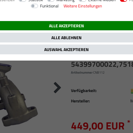
Funktional
Weitere Einstellungen
.2013)
1.9 TDI, 1896 ccm, 77 kW / 105 PS
ALLE AKZEPTIEREN
Neuer Turbolader fü
Toledo, Skoda Octa
ALLE ABLEHNEN
Jetta, Passat, Tou
AUSWAHL AKZEPTIEREN
101 PS / 77 KW 105
54399700022,751
Artikelnummer
CNB112
Verfügbarkeit:
Hersteller:
M
*
449,00 EUR