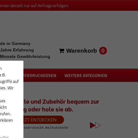
en derzeit nur auf Anfrage erfolgen.
de in Germany
0
 Jahre Erfahrung
Warenkorb
 Monate Gewährleistung
n
z.B.
PEN
UNTERDRUCKDOSEN
WEITERE KATEGORIEN
ugriffe auf
ies. Wir
ses
icht
rufen.
rklären
ayPal