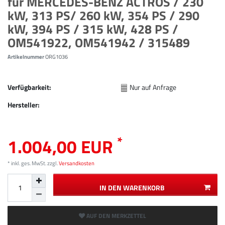
für MERCEDES-BENZ ACTROS / 230
kW, 313 PS/ 260 kW, 354 PS / 290
kW, 394 PS / 315 kW, 428 PS /
OM541922, OM541942 / 315489
Artikelnummer
ORG1036
Verfügbarkeit:
Nur auf Anfrage
Hersteller:
*
1.004,00 EUR
* inkl. ges. MwSt. zzgl.
Versandkosten
IN DEN WARENKORB
AUF DEN MERKZETTEL