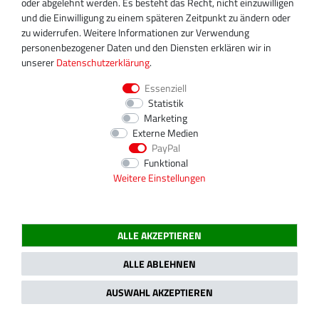
oder abgelehnt werden. Es besteht das Recht, nicht einzuwilligen
4031064
und die Einwilligung zu einem späteren Zeitpunkt zu ändern oder
4031064H
zu widerrufen. Weitere Informationen zur Verwendung
personenbezogener Daten und den Diensten erklären wir in
Vergleichsnummer:
unserer
Daten­schutz­erklärung
.
006096739980
Essenziell
005096539980
Statistik
0050967099
Marketing
005096709980
Externe Medien
0060967399
PayPal
0060965499
Funktional
0060967099
Weitere Einstellungen
006096359980
006096709980
006096549980
0060963599
ALLE AKZEPTIEREN
0050965399
ALLE ABLEHNEN
* Alle Angaben ohne Gewähr. Die Angaben haben keinen
AUSWAHL AKZEPTIEREN
Anspruch auf Vollständigkeit oder Richtigkeit.