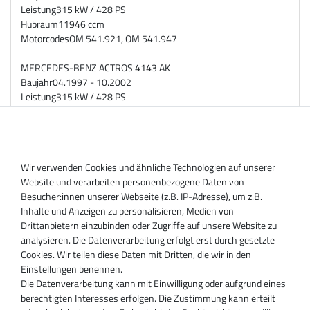
Leistung
315 kW / 428 PS
Hubraum
11946 ccm
Motorcodes
OM 541.921, OM 541.947
MERCEDES-BENZ ACTROS 4143 AK
Baujahr
04.1997 - 10.2002
Leistung
315 kW / 428 PS
Hubraum
11946 ccm
Motorcodes
OM 541.921, OM 541.947
Teilenummer:
Wir verwenden Cookies und ähnliche Technologien auf unserer
Website und verarbeiten personenbezogene Daten von
315489
Besucher:innen unserer Webseite (z.B. IP-Adresse), um z.B.
315495
Inhalte und Anzeigen zu personalisieren, Medien von
316057
Drittanbietern einzubinden oder Zugriffe auf unsere Website zu
316062
analysieren. Die Datenverarbeitung erfolgt erst durch gesetzte
316428
Cookies. Wir teilen diese Daten mit Dritten, die wir in den
316756
Einstellungen benennen.
802278
Die Datenverarbeitung kann mit Einwilligung oder aufgrund eines
4027901
berechtigten Interesses erfolgen. Die Zustimmung kann erteilt
4027901D