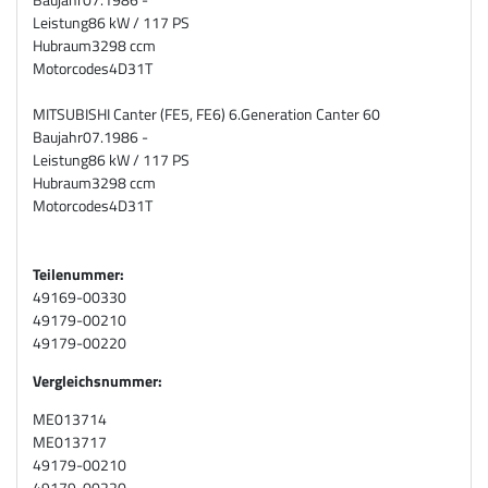
Leistung
86 kW / 117 PS
Hubraum
3298 ccm
Motorcodes
4D31T
MITSUBISHI Canter (FE5, FE6) 6.Generation Canter 60
Baujahr
07.1986 -
Leistung
86 kW / 117 PS
Hubraum
3298 ccm
Motorcodes
4D31T
Teilenummer:
49169-00330
49179-00210
49179-00220
Vergleichsnummer:
ME013714
ME013717
49179-00210
49179-00220