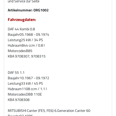
und Service zur Seite
Artikelnummer:
ORG1002
Fahrzeugdaten:
DAF 44 Kombi 0.8
Baujahr
05.1968 - 09.1974
Leistung
25 kW / 34 PS
Hubraum
844 ccm / 0.8 l
Motorcodes
B85
KBA
9708307, 9708315
DAF 55 1.1
Baujahr
10.1967 - 09.1972
Leistung
33 kW / 45 PS
Hubraum
1108 ccm / 1.1 l
Motorcodes
DBB 110E
KBA
9708308
MITSUBISHI Canter (FE5, FE6) 6.Generation Canter 60
Baujahr
07.1986 -