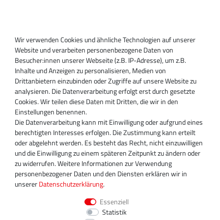
Anmelden
Registrieren
Wir verwenden Cookies und ähnliche Technologien auf unserer
SUPPORT
Website und verarbeiten personenbezogene Daten von
Besucher:innen unserer Webseite (z.B. IP-Adresse), um z.B.
Inhaber:
Inhalte und Anzeigen zu personalisieren, Medien von
Magnos Turbosystems GmbH
Drittanbietern einzubinden oder Zugriffe auf unsere Website zu
Miraustraße 27-29
analysieren. Die Datenverarbeitung erfolgt erst durch gesetzte
D-13509 Berlin
Cookies. Wir teilen diese Daten mit Dritten, die wir in den
+49 30 340 606 740
Einstellungen benennen.
+49 30 340 606 740
Die Datenverarbeitung kann mit Einwilligung oder aufgrund eines
+49 30 340 606 745
berechtigten Interesses erfolgen. Die Zustimmung kann erteilt
info@turboservice24.de
oder abgelehnt werden. Es besteht das Recht, nicht einzuwilligen
und die Einwilligung zu einem späteren Zeitpunkt zu ändern oder
Aktuelle Öffnungszeiten
zu widerrufen. Weitere Informationen zur Verwendung
Mo-Fr: 08:00 Uhr - 18:00 Uhr
personenbezogener Daten und den Diensten erklären wir in
Sa: geschlossen
unserer
Daten­schutz­erklärung
.
Essenziell
Statistik