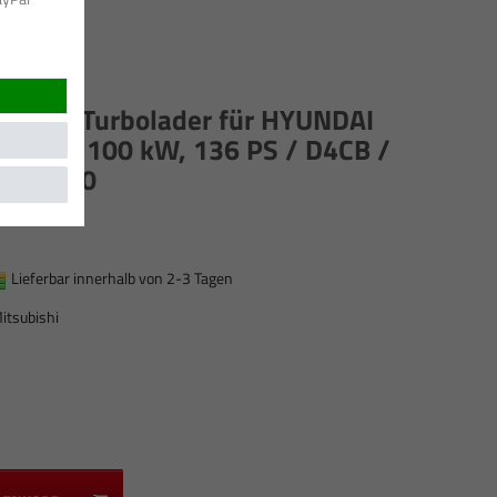
subishi Turbolader für HYUNDAI
5 CRDI / 100 kW, 136 PS / D4CB /
3103600
Lieferbar innerhalb von 2-3 Tagen
itsubishi