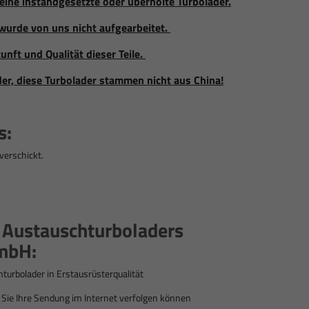
eine instandgesetzte oder überholte Turbolader.
wurde von uns nicht aufgearbeitet.
unft und Qualität dieser Teile.
der, diese Turbolader stammen nicht aus China!
s:
verschickt.
s Austauschturboladers
mbH:
hturbolader
in Erstausrüsterqualität
ie Ihre Sendung im Internet verfolgen können