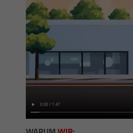
WARUM
WIR
: