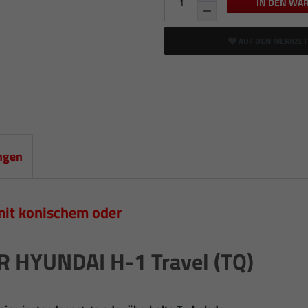
IN DEN WA
AUF DEN MERKZET
ngen
mit konischem oder
HYUNDAI H-1 Travel (TQ)