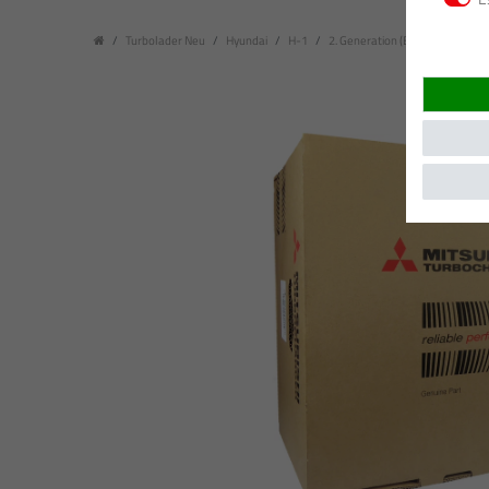
Turbolader Neu
Hyundai
H-1
2. Generation (Baujahr: 02.2008 