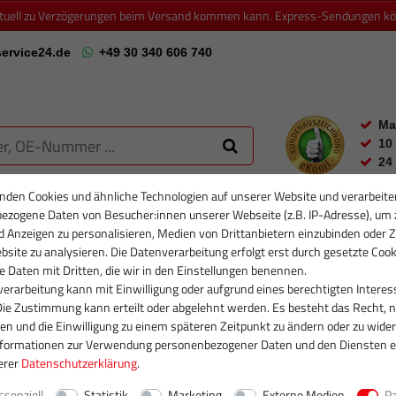
ktuell zu Verzögerungen beim Versand kommen kann. Express-Sendungen könn
ervice24.de
+49 30 340 606 740
Ma
10
24
nden Cookies und ähnliche Technologien auf unserer Website und verarbeite
ezogene Daten von Besucher:innen unserer Webseite (z.B. IP-Adresse), um 
RTIKELFILTER
PARTIKELFILTER NEU
INJEKTOREN
RUMPFGRUP
d Anzeigen zu personalisieren, Medien von Drittanbietern einzubinden oder Z
site zu analysieren. Die Datenverarbeitung erfolgt erst durch gesetzte Cook
se Daten mit Dritten, die wir in den Einstellungen benennen.
erarbeitung kann mit Einwilligung oder aufgrund eines berechtigten Interes
Die Zustimmung kann erteilt oder abgelehnt werden. Es besteht das Recht, n
gen und die Einwilligung zu einem späteren Zeitpunkt zu ändern oder zu wider
nformationen zur Verwendung personenbezogener Daten und den Diensten e
erer
Daten­schutz­erklärung
.
ssenziell
Statistik
Marketing
Externe Medien
P