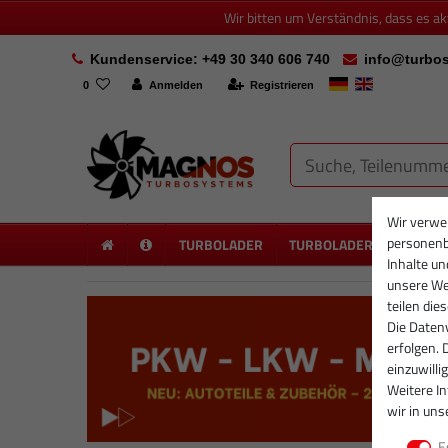
Wir bitten um Verständnis, dass es a
Kundenservice: +49 30 340 606 740
info@turbos
0
Anmelden
Registrieren
Wir verwe
personenb
TURBOLADER
TURBOLADER NEU
PA
Inhalte un
unsere Web
teilen die
Die Datenv
erfolgen. 
einzuwilli
Weitere I
wir in uns
E