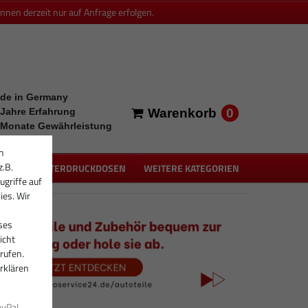
en derzeit nur auf Anfrage erfolgen.
de in Germany
0
 Jahre Erfahrung
Warenkorb
 Monate Gewährleistung
n
z.B.
PEN
UNTERDRUCKDOSEN
WEITERE KATEGORIEN
ugriffe auf
ies. Wir
ses
icht
rufen.
rklären
ayPal