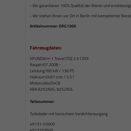
- Wir garantieren 100% Qualität der Waren und erstklassig
- Wir stehen Ihnen vor Ort in Berlin mit kompetenter Berat
Artikelnummer:
ORG1300
Fahrzeugdaten:
HYUNDAI H-1 Travel (TQ) 2.5 CRDI
Baujahr
07.2008 -
Leistung
100 kW / 136 PS
Hubraum
2497 ccm / 2.5 l
Motorcodes
D4CB
KBA 8252ADG, 8252ADL
Teilenummer:
Turbolader mit konischem Verdichterausgang
49131-03600
4913103600