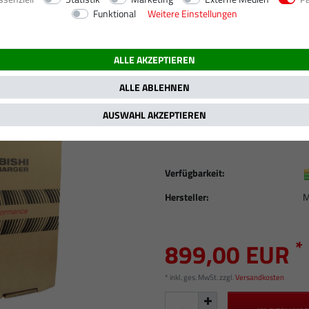
Funktional
Weitere Einstellungen
- )
2.5 CRDi, 2497 ccm, 100 kW / 136 PS
ALLE AKZEPTIEREN
Neuer Original Mit
H-1 Travel (TQ) 2.
ALLE ABLEHNEN
49131-03600 491
AUSWAHL AKZEPTIEREN
Artikelnummer
ORG1300
Verfügbarkeit:
Hersteller:
M
*
899,00 EUR
* inkl. ges. MwSt. zzgl.
Versandkosten