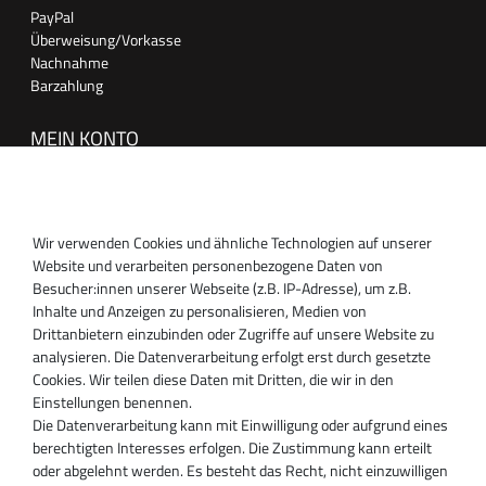
PayPal
Überweisung/Vorkasse
Nachnahme
Barzahlung
MEIN KONTO
Anmelden
Registrieren
Wir verwenden Cookies und ähnliche Technologien auf unserer
SUPPORT
Website und verarbeiten personenbezogene Daten von
Besucher:innen unserer Webseite (z.B. IP-Adresse), um z.B.
Inhaber:
Inhalte und Anzeigen zu personalisieren, Medien von
Magnos Turbosystems GmbH
Drittanbietern einzubinden oder Zugriffe auf unsere Website zu
Miraustraße 27-29
analysieren. Die Datenverarbeitung erfolgt erst durch gesetzte
D-13509 Berlin
Cookies. Wir teilen diese Daten mit Dritten, die wir in den
+49 30 340 606 740
Einstellungen benennen.
+49 30 340 606 740
Die Datenverarbeitung kann mit Einwilligung oder aufgrund eines
+49 30 340 606 745
berechtigten Interesses erfolgen. Die Zustimmung kann erteilt
info@turboservice24.de
oder abgelehnt werden. Es besteht das Recht, nicht einzuwilligen