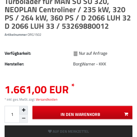
Turbolader für MAN SÜ SÜ 320,
NEOPLAN Centroliner / 235 kW, 320
PS / 264 kW, 360 PS / D 2066 LUH 32
D 2066 LUH 33 / 53269880012
Artikelnummer
ORG1502
Verfügbarkeit:
Nur auf Anfrage
Hersteller:
BorgWarner - KKK
*
1.661,00 EUR
* inkl. ges. MwSt. zzgl.
Versandkosten
IN DEN WARENKORB
AUF DEN MERKZETTEL