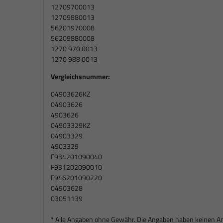
12709700013
12709880013
56201970008
56209880008
1270 970 0013
1270 988 0013
Vergleichsnummer:
04903626KZ
04903626
4903626
04903329KZ
04903329
4903329
F934201090040
F931202090010
F946201090220
04903628
03051139
* Alle Angaben ohne Gewähr. Die Angaben haben keinen Ansp