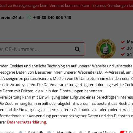
ktuell zu Verzögerungen beim Versand kommen kann. Express-Sendungen könn
ervice24.de
+49 30 340 606 740
Ma
10
24
nden Cookies und ähnliche Technologien auf unserer Website und verarbeite
ezogene Daten von Besucher:innen unserer Webseite (z.B. IP-Adresse), um 
RTIKELFILTER
PARTIKELFILTER NEU
INJEKTOREN
RUMPFGRUP
d Anzeigen zu personalisieren, Medien von Drittanbietern einzubinden oder Z
site zu analysieren. Die Datenverarbeitung erfolgt erst durch gesetzte Cook
se Daten mit Dritten, die wir in den Einstellungen benennen.
erarbeitung kann mit Einwilligung oder aufgrund eines berechtigten Interes
Die Zustimmung kann erteilt oder abgelehnt werden. Es besteht das Recht, n
gen und die Einwilligung zu einem späteren Zeitpunkt zu ändern oder zu wider
nformationen zur Verwendung personenbezogener Daten und den Diensten e
erer
Daten­schutz­erklärung
.
ssenziell
Statistik
Marketing
Externe Medien
P