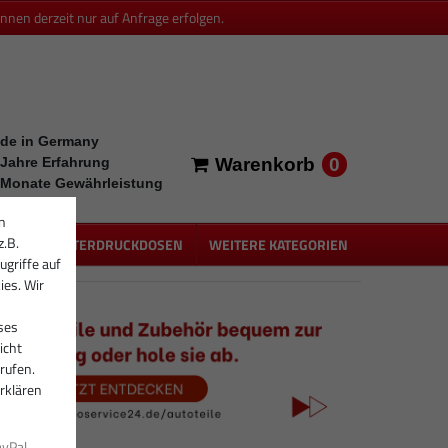
en derzeit nur auf Anfrage erfolgen.
de in Germany
0
 Jahre Erfahrung
Warenkorb
 Monate Gewährleistung
n
z.B.
PEN
UNTERDRUCKDOSEN
WEITERE KATEGORIEN
ugriffe auf
ies. Wir
ses
icht
rufen.
rklären
ayPal