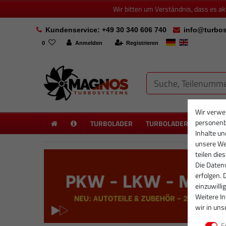
Wir bitten um Verständnis, dass es a
Kundenservice: +49 30 340 606 740
info@turbos
0
Anmelden
Registrieren
Wir verwe
personenb
TURBOLADER
TURBOLADER NEU
PA
Inhalte un
unsere Web
teilen die
Die Datenv
erfolgen. 
einzuwilli
Weitere I
wir in uns
E