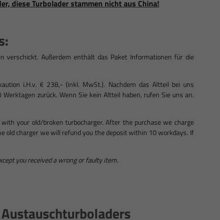
der, diese Turbolader stammen nicht aus China!
s:
n verschickt. Außerdem enthält das Paket Informationen für die
ution i.H.v. € 238,- (inkl. MwSt.). Nachdem das Altteil bei uns
0 Werktagen zurück. Wenn Sie kein Altteil haben, rufen Sie uns an.
 with your old/broken turbocharger. After the purchase we charge
 the old charger we will refund you the deposit within 10 workdays. If
except you received a wrong or faulty item.
s Austauschturboladers