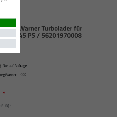
 / BorgWarner Turbolader für
53 kW, 345 PS / 56201970008
Nur auf Anfrage
orgWarner - KKK
*
R
0 EUR) *