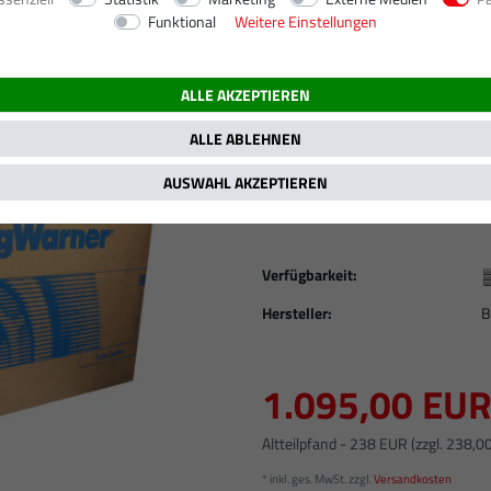
Funktional
Weitere Einstellungen
7.14 l, 7140 ccm, 253 kW / 345 PS
ALLE AKZEPTIEREN
Neuer Original KKK
Deutz Traktor / 2
ALLE ABLEHNEN
12709880013
AUSWAHL AKZEPTIEREN
Artikelnummer
ORG1398
Verfügbarkeit:
Hersteller:
B
1.095,00 EU
Altteilpfand - 238 EUR (zzgl. 238,0
* inkl. ges. MwSt. zzgl.
Versandkosten