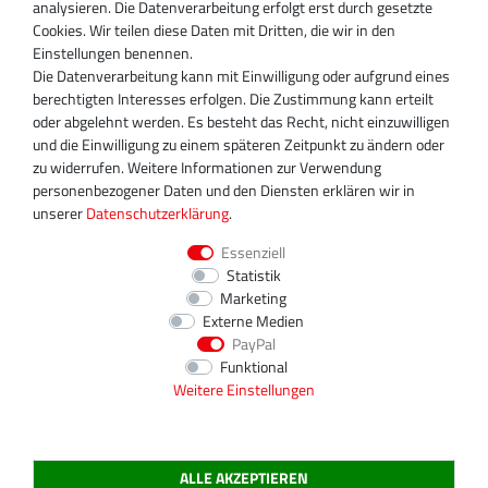
analysieren. Die Datenverarbeitung erfolgt erst durch gesetzte
D-13509 Berlin
Cookies. Wir teilen diese Daten mit Dritten, die wir in den
+49 30 340 606 740
Einstellungen benennen.
+49 30 340 606 740
Die Datenverarbeitung kann mit Einwilligung oder aufgrund eines
+49 30 340 606 745
berechtigten Interesses erfolgen. Die Zustimmung kann erteilt
info@turboservice24.de
oder abgelehnt werden. Es besteht das Recht, nicht einzuwilligen
und die Einwilligung zu einem späteren Zeitpunkt zu ändern oder
Aktuelle Öffnungszeiten
zu widerrufen. Weitere Informationen zur Verwendung
Mo-Fr: 08:00 Uhr - 18:00 Uhr
personenbezogener Daten und den Diensten erklären wir in
Sa: geschlossen
unserer
Daten­schutz­erklärung
.
Essenziell
Statistik
Marketing
Externe Medien
PayPal
Funktional
Weitere Einstellungen
ALLE AKZEPTIEREN