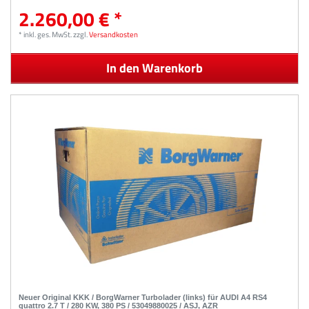
2.260,00 € *
*
inkl. ges. MwSt.
zzgl.
Versandkosten
In den Warenkorb
Neuer Original KKK / BorgWarner Turbolader (links) für AUDI A4 RS4
quattro 2.7 T / 280 KW, 380 PS / 53049880025 / ASJ, AZR