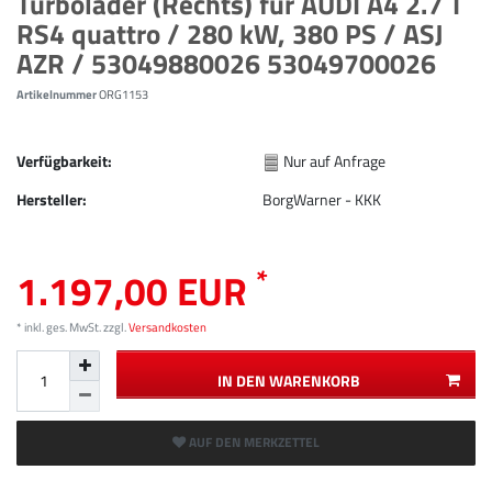
Turbolader (Rechts) für AUDI A4 2.7 T
RS4 quattro / 280 kW, 380 PS / ASJ
AZR / 53049880026 53049700026
Artikelnummer
ORG1153
Verfügbarkeit:
Nur auf Anfrage
Hersteller:
BorgWarner - KKK
*
1.197,00 EUR
* inkl. ges. MwSt. zzgl.
Versandkosten
IN DEN WARENKORB
AUF DEN MERKZETTEL