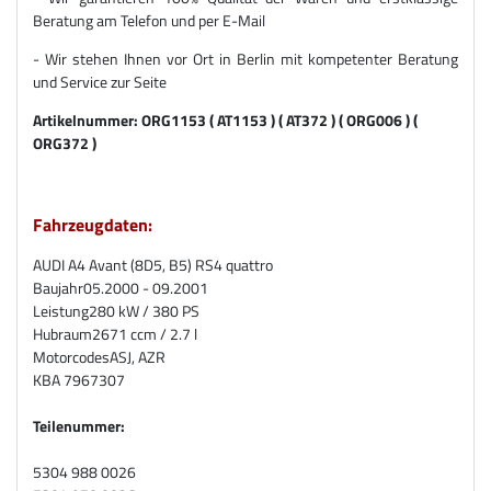
Beratung am Telefon und per E-Mail
- Wir stehen Ihnen vor Ort in Berlin mit kompetenter Beratung
und Service zur Seite
Artikelnummer:
ORG1153 ( AT1153 ) ( AT372 ) ( ORG006 ) (
ORG372 )
Fahrzeugdaten:
AUDI A4 Avant (8D5, B5) RS4 quattro
Baujahr
05.2000 - 09.2001
Leistung
280 kW / 380 PS
Hubraum
2671 ccm / 2.7 l
Motorcodes
ASJ, AZR
KBA
7967307
Teilenummer:
5304 988 0026