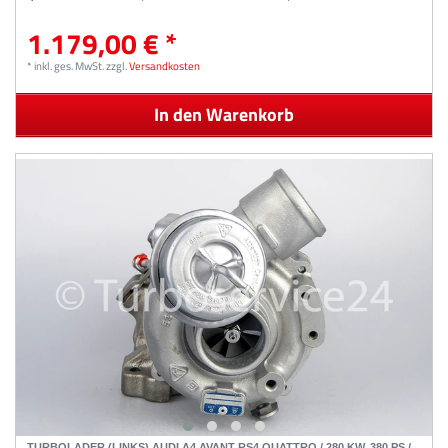
1.179,00 € *
*
inkl. ges. MwSt.
zzgl.
Versandkosten
In den Warenkorb
TURBOLADER (LINKS) AUDI A4 AVANT RS4 QUATTRO / 280 KW, 380 PS /