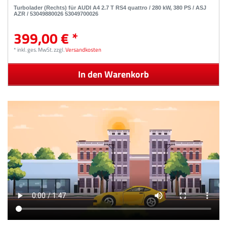
Turbolader (Rechts) für AUDI A4 2.7 T RS4 quattro / 280 kW, 380 PS / ASJ
AZR / 53049880026 53049700026
399,00 € *
*
inkl. ges. MwSt.
zzgl.
Versandkosten
In den Warenkorb