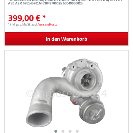
ASJ AZR 078145701M 53049700025 53049880025
399,00 € *
*
inkl. ges. MwSt.
zzgl.
Versandkosten
In den Warenkorb