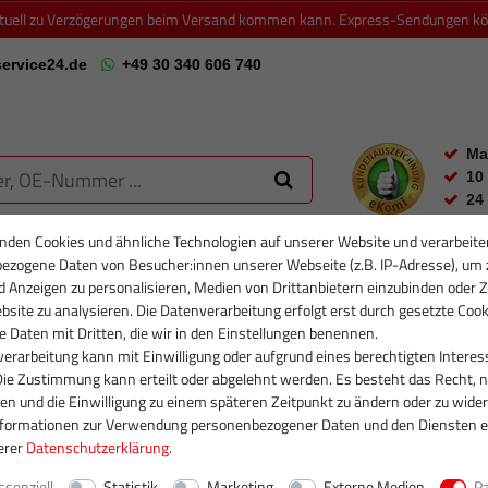
ktuell zu Verzögerungen beim Versand kommen kann. Express-Sendungen könn
ervice24.de
+49 30 340 606 740
Ma
10
24
nden Cookies und ähnliche Technologien auf unserer Website und verarbeite
ezogene Daten von Besucher:innen unserer Webseite (z.B. IP-Adresse), um 
RTIKELFILTER
PARTIKELFILTER NEU
INJEKTOREN
RUMPFGRUP
d Anzeigen zu personalisieren, Medien von Drittanbietern einzubinden oder Z
site zu analysieren. Die Datenverarbeitung erfolgt erst durch gesetzte Cook
se Daten mit Dritten, die wir in den Einstellungen benennen.
erarbeitung kann mit Einwilligung oder aufgrund eines berechtigten Interes
Die Zustimmung kann erteilt oder abgelehnt werden. Es besteht das Recht, n
gen und die Einwilligung zu einem späteren Zeitpunkt zu ändern oder zu wider
nformationen zur Verwendung personenbezogener Daten und den Diensten e
erer
Daten­schutz­erklärung
.
ssenziell
Statistik
Marketing
Externe Medien
P