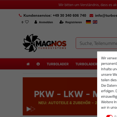
Wir bitten um Verständnis, dass es a
Kundenservice: +49 30 340 606 740
info@turbos
0
Anmelden
Registrieren
Wir verwe
personenb
TURBOLADER
TURBOLADER NEU
PA
Inhalte un
unsere Web
teilen die
Die Datenv
erfolgen. 
einzuwilli
Weitere I
wir in uns
E