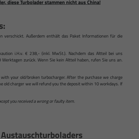
der, diese Turbolader stammen nicht aus China!
s:
n verschickt. Außerdem enthält das Paket Informationen für die
ution i.H.v. € 238,- (inkl. MwSt.). Nachdem das Altteil bei uns
0 Werktagen zurück. Wenn Sie kein Altteil haben, rufen Sie uns an.
 with your old/broken turbocharger. After the purchase we charge
 the old charger we will refund you the deposit within 10 workdays. If
except you received a wrong or faulty item.
s Austauschturboladers