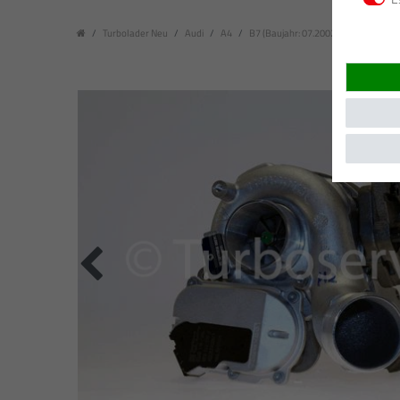
Turbolader Neu
Audi
A4
B7 (Baujahr: 07.2002 -03.2009)
2