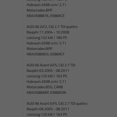
Hubraum:
2698 ccm/ 2.7 l
Motorcodes:
BPP
KBA:
0588876, 0588ACE
AUDI A6 (4F2, C6) 2.7 TDI quattro
Baujahr:
11.2004 - 10.2008
Leistung:
132 kW / 180 PS
Hubraum:
2698 ccm/ 2.7 l
Motorcodes:
BPP
KBA:
0588903, 0588ACF
AUDI A6 Avant (4F5, C6) 2.7 TDI
Baujahr:
03.2005 - 08.2011
Leistung:
120 kW / 163 PS
Hubraum:
2698 ccm/ 2.7 l
Motorcodes:
BSG, CANB
KBA:
0588ABP, 0588AOW
AUDI A6 Avant (4F5, C6) 2.7 TDI quattro
Baujahr:
06.2005 - 08.2011
Leistung:
120 kW / 163 PS