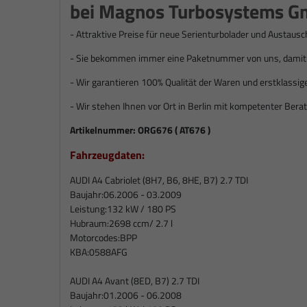
bei Magnos Turbosystems G
- Attraktive Preise für neue Serienturbolader und Austausc
- Sie bekommen immer eine Paketnummer von uns, damit S
- Wir garantieren 100% Qualität der Waren und erstklassig
- Wir stehen Ihnen vor Ort in Berlin mit kompetenter Berat
Artikelnummer:
ORG676 ( AT676 )
Fahrzeugdaten:
AUDI A4 Cabriolet (8H7, B6, 8HE, B7) 2.7 TDI
Baujahr:
06.2006 - 03.2009
Leistung:
132 kW / 180 PS
Hubraum:
2698 ccm/ 2.7 l
Motorcodes:
BPP
KBA:
0588AFG
AUDI A4 Avant (8ED, B7) 2.7 TDI
Baujahr:
01.2006 - 06.2008