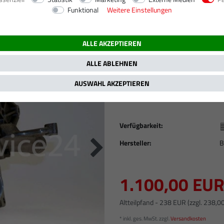
Funktional
Weitere Einstellungen
.7 TDI, 2698 ccm, 132 kW / 180 PS
ALLE AKZEPTIEREN
Neuer Original KK
A4, A6 2.7 TDI / 1
ALLE ABLEHNEN
53049880055 BPP
AUSWAHL AKZEPTIEREN
Artikelnummer
ORG676
Verfügbarkeit:
Hersteller:
B
1.100,00 EU
Altteilpfand - 238 EUR (zzgl. 238,0
* inkl. ges. MwSt. zzgl.
Versandkosten