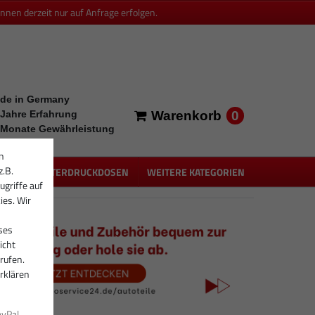
en derzeit nur auf Anfrage erfolgen.
de in Germany
0
 Jahre Erfahrung
Warenkorb
 Monate Gewährleistung
n
z.B.
PEN
UNTERDRUCKDOSEN
WEITERE KATEGORIEN
ugriffe auf
ies. Wir
ses
icht
rufen.
rklären
ayPal