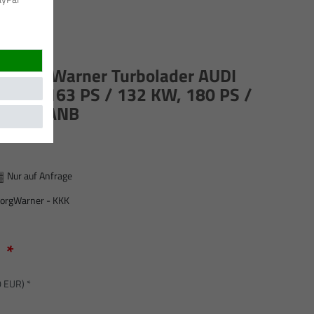
K / BorgWarner Turbolader AUDI
20 KW, 163 PS / 132 KW, 180 PS /
 BSG CANB
Nur auf Anfrage
orgWarner - KKK
*
R
0 EUR) *