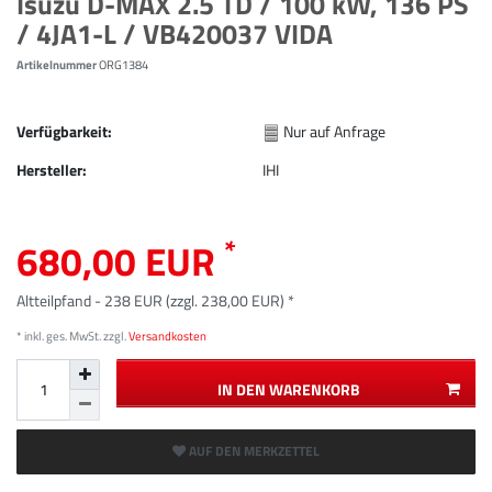
Isuzu D-MAX 2.5 TD / 100 kW, 136 PS
/ 4JA1-L / VB420037 VIDA
Artikelnummer
ORG1384
Verfügbarkeit:
Nur auf Anfrage
Hersteller:
IHI
*
680,00 EUR
Altteilpfand - 238 EUR (zzgl. 238,00 EUR) *
* inkl. ges. MwSt. zzgl.
Versandkosten
IN DEN WARENKORB
AUF DEN MERKZETTEL