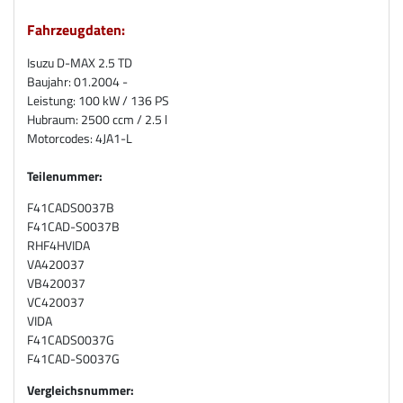
Fahrzeugdaten:
Isuzu D-MAX 2.5 TD
Baujahr: 01.2004 -
Leistung: 100 kW / 136 PS
Hubraum: 2500 ccm / 2.5 l
Motorcodes: 4JA1-L
Teilenummer:
F41CADS0037B
F41CAD-S0037B
RHF4HVIDA
VA420037
VB420037
VC420037
VIDA
F41CADS0037G
F41CAD-S0037G
Vergleichsnummer: