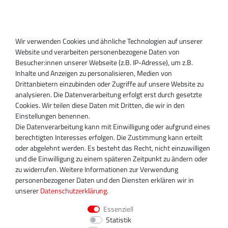
Anmelden
Registrieren
Wir verwenden Cookies und ähnliche Technologien auf unserer
SUPPORT
Website und verarbeiten personenbezogene Daten von
Besucher:innen unserer Webseite (z.B. IP-Adresse), um z.B.
Inhaber:
Inhalte und Anzeigen zu personalisieren, Medien von
Magnos Turbosystems GmbH
Drittanbietern einzubinden oder Zugriffe auf unsere Website zu
Miraustraße 27-29
analysieren. Die Datenverarbeitung erfolgt erst durch gesetzte
D-13509 Berlin
Cookies. Wir teilen diese Daten mit Dritten, die wir in den
+49 30 340 606 740
Einstellungen benennen.
+49 30 340 606 740
Die Datenverarbeitung kann mit Einwilligung oder aufgrund eines
+49 30 340 606 745
berechtigten Interesses erfolgen. Die Zustimmung kann erteilt
info@turboservice24.de
oder abgelehnt werden. Es besteht das Recht, nicht einzuwilligen
und die Einwilligung zu einem späteren Zeitpunkt zu ändern oder
Aktuelle Öffnungszeiten
zu widerrufen. Weitere Informationen zur Verwendung
Mo-Fr: 08:00 Uhr - 18:00 Uhr
personenbezogener Daten und den Diensten erklären wir in
Sa: geschlossen
unserer
Daten­schutz­erklärung
.
Essenziell
Statistik