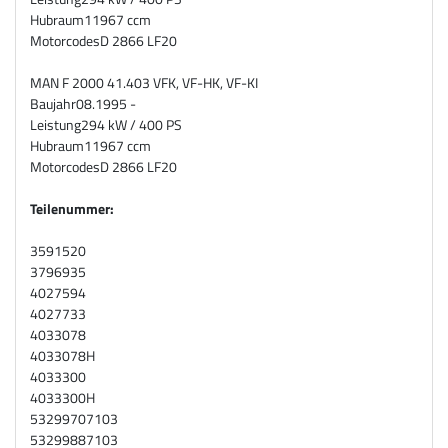
Hubraum
11967 ccm
Motorcodes
D 2866 LF20
MAN F 2000 41.403 VFK, VF-HK, VF-KI
Baujahr
08.1995 -
Leistung
294 kW / 400 PS
Hubraum
11967 ccm
Motorcodes
D 2866 LF20
Teilenummer:
3591520
3796935
4027594
4027733
4033078
4033078H
4033300
4033300H
53299707103
53299887103