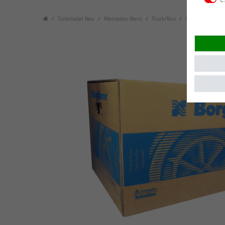
Turbolader Neu
Mercedes-Benz
Truck/Bus
III (Baujahr: 08.2