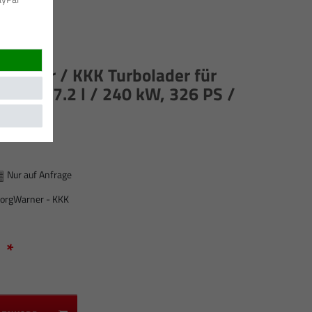
gwarner / KKK Turbolader für
k K27 7.2 l / 240 kW, 326 PS /
Nur auf Anfrage
orgWarner - KKK
*
R