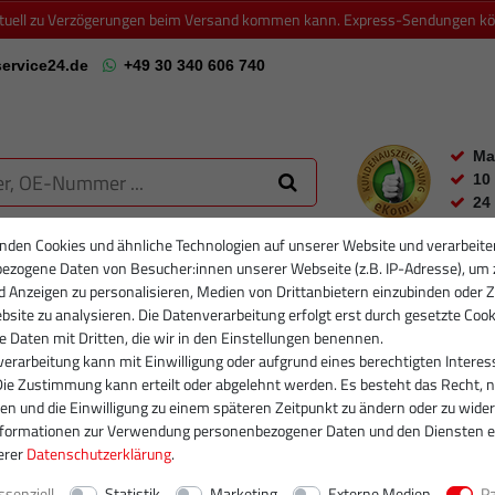
ktuell zu Verzögerungen beim Versand kommen kann. Express-Sendungen könn
ervice24.de
+49 30 340 606 740
Ma
10
24
nden Cookies und ähnliche Technologien auf unserer Website und verarbeite
ezogene Daten von Besucher:innen unserer Webseite (z.B. IP-Adresse), um 
RTIKELFILTER
PARTIKELFILTER NEU
INJEKTOREN
RUMPFGRUP
d Anzeigen zu personalisieren, Medien von Drittanbietern einzubinden oder Z
site zu analysieren. Die Datenverarbeitung erfolgt erst durch gesetzte Cook
se Daten mit Dritten, die wir in den Einstellungen benennen.
erarbeitung kann mit Einwilligung oder aufgrund eines berechtigten Interes
Die Zustimmung kann erteilt oder abgelehnt werden. Es besteht das Recht, n
gen und die Einwilligung zu einem späteren Zeitpunkt zu ändern oder zu wider
nformationen zur Verwendung personenbezogener Daten und den Diensten e
erer
Daten­schutz­erklärung
.
ssenziell
Statistik
Marketing
Externe Medien
P