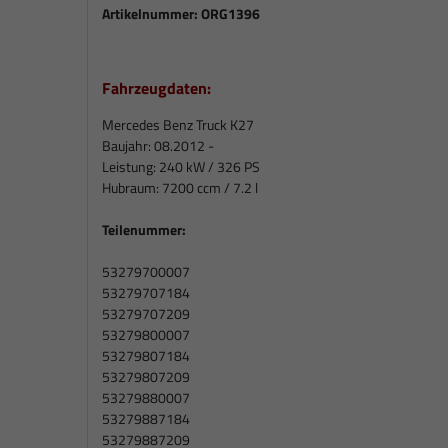
Artikelnummer:
ORG1396
Fahrzeugdaten:
Mercedes Benz Truck K27
Baujahr: 08.2012 -
Leistung: 240 kW / 326 PS
Hubraum: 7200 ccm / 7.2 l
Teilenummer:
53279700007
53279707184
53279707209
53279800007
53279807184
53279807209
53279880007
53279887184
53279887209