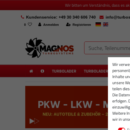
Wir bitten um Verständnis, dass es a
Kundenservice: +49 30 340 606 740
info@turbos
0
Anmelden
Registrieren
Wir verwe
personenb
TURBOLADER
TURBOLADER NEU
PA
Inhalte un
unsere Web
teilen die
Die Datenv
erfolgen. 
einzuwilli
Weitere I
wir in uns
E