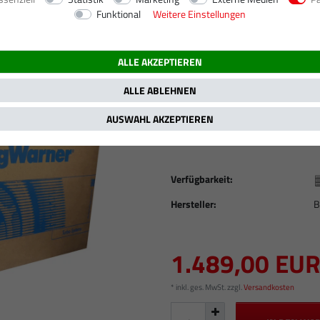
Funktional
Weitere Einstellungen
012 - )
7.2 l, 7200 ccm, 240 kW / 326 PS
ALLE AKZEPTIEREN
Neuer Original Bor
Mercedes Benz Truc
ALLE ABLEHNEN
53279700007
AUSWAHL AKZEPTIEREN
Artikelnummer
ORG1396
Verfügbarkeit:
Hersteller:
B
1.489,00 EU
* inkl. ges. MwSt. zzgl.
Versandkosten