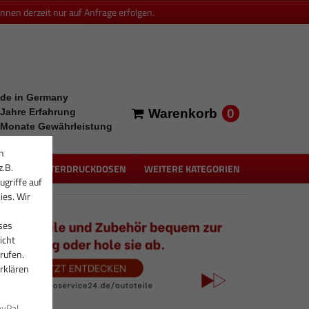
en derzeit nur auf Anfrage erfolgen.
de in Germany
0
 Jahre Erfahrung
Warenkorb
 Monate Gewährleistung
n
z.B.
PEN
UNTERDRUCKDOSEN
WEITERE KATEGORIEN
ugriffe auf
ies. Wir
ses
icht
rufen.
rklären
ayPal