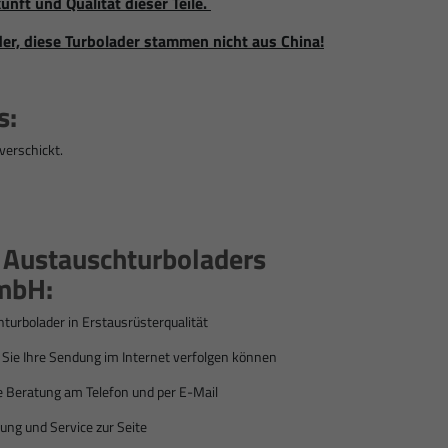
unft und Qualität dieser Teile.
der, diese Turbolader stammen nicht aus China!
s:
verschickt.
s Austauschturboladers
mbH:
hturbolader
in Erstausrüsterqualität
ie Ihre Sendung im Internet verfolgen können
e Beratung am Telefon und per E-Mail
ung und Service zur Seite