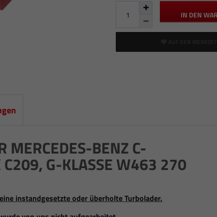
IN DEN WA
AUF DEN MERKZET
ngen
R MERCEDES-BENZ C-
K C209, G-KLASSE W463 270
eine instandgesetzte oder überholte Turbolader.
wurde von uns nicht aufgearbeitet.