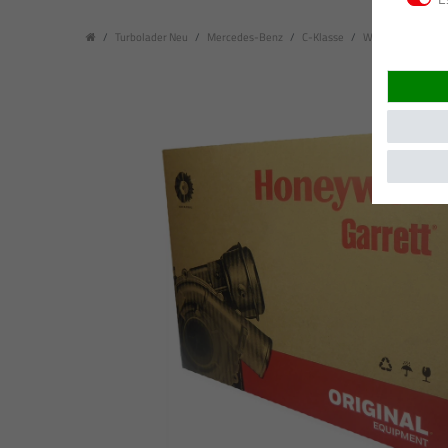
Turbolader Neu
Mercedes-Benz
C-Klasse
W203, S203, CL203