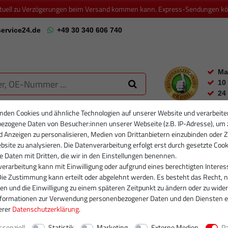
ktuell zu Verzögerungen beim Versand kommen kann. Express-Sendungen könn
ervice24.de
+49 30 340 606 740
Ma
10
24
nden Cookies und ähnliche Technologien auf unserer Website und verarbeite
ezogene Daten von Besucher:innen unserer Webseite (z.B. IP-Adresse), um 
RTIKELFILTER
PARTIKELFILTER NEU
INJEKTOREN
RUMPFGRUP
d Anzeigen zu personalisieren, Medien von Drittanbietern einzubinden oder Z
site zu analysieren. Die Datenverarbeitung erfolgt erst durch gesetzte Cook
se Daten mit Dritten, die wir in den Einstellungen benennen.
erarbeitung kann mit Einwilligung oder aufgrund eines berechtigten Interes
Die Zustimmung kann erteilt oder abgelehnt werden. Es besteht das Recht, n
gen und die Einwilligung zu einem späteren Zeitpunkt zu ändern oder zu wider
nformationen zur Verwendung personenbezogener Daten und den Diensten e
erer
Daten­schutz­erklärung
.
ssenziell
Statistik
Marketing
Externe Medien
P