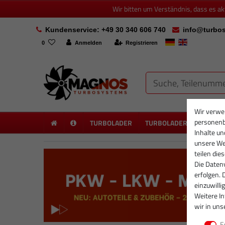
Wir bitten um Verständnis, dass es a
Kundenservice: +49 30 340 606 740
info@turbos
0
Anmelden
Registrieren
Wir verwe
personenb
TURBOLADER
TURBOLADER NEU
PA
Inhalte un
unsere Web
teilen die
Die Datenv
erfolgen. 
einzuwilli
Weitere I
wir in uns
E