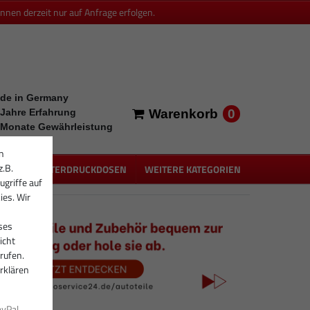
en derzeit nur auf Anfrage erfolgen.
de in Germany
0
 Jahre Erfahrung
Warenkorb
 Monate Gewährleistung
n
z.B.
PEN
UNTERDRUCKDOSEN
WEITERE KATEGORIEN
ugriffe auf
ies. Wir
ses
icht
rufen.
rklären
ayPal