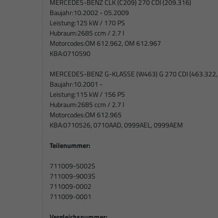
MERCEDES-BENZ CLK (C209) 270 CDI (209.316)
Baujahr:
10.2002 - 05.2009
Leistung:
125 kW / 170 PS
Hubraum:
2685 ccm / 2.7 l
Motorcodes:
OM 612.962, OM 612.967
KBA:
0710590
MERCEDES-BENZ G-KLASSE (W463) G 270 CDI (463.322,
Baujahr:
10.2001 -
Leistung:
115 kW / 156 PS
Hubraum:
2685 ccm / 2.7 l
Motorcodes:
OM 612.965
KBA:
0710526, 0710AAD, 0999AEL, 0999AEM
Teilenummer:
711009-5002S
711009-9003S
711009-0002
711009-0001
Vergleichsnummer: