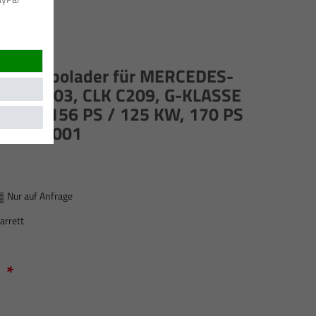
rett Turbolader für MERCEDES-
03, S203, CLK C209, G-KLASSE
5 KW, 156 PS / 125 KW, 170 PS
11009-0001
Nur auf Anfrage
arrett
*
R