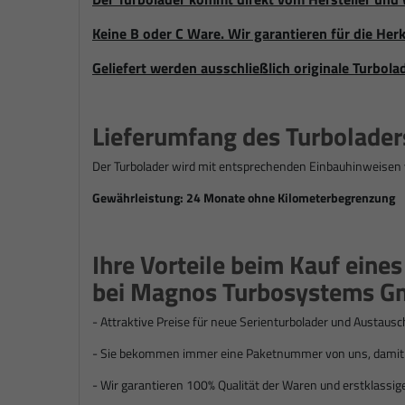
Keine B oder C Ware. Wir garantieren für die Herk
Geliefert werden ausschließlich originale Turbola
Lieferumfang des Turbolader
Der Turbolader wird mit entsprechenden Einbauhinweisen 
Gewährleistung: 24 Monate ohne Kilometerbegrenzung
Ihre Vorteile beim Kauf eine
bei Magnos Turbosystems G
- Attraktive Preise für n
eue Serienturbolader und Austausc
- Sie bekommen immer eine Paketnummer von uns, damit S
- Wir garantieren 100% Qualität der Waren und erstklassig