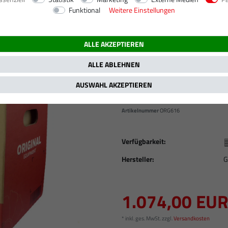
Funktional
Weitere Einstellungen
 (Baujahr: 05.2000 - 08.2007)
C 270 CDI, 2685 ccm, 125 kW / 170 PS
ALLE AKZEPTIEREN
Neuer Original Gar
BENZ C-KLASSE W2
ALLE ABLEHNEN
W463 270 CDI / 11
AUSWAHL AKZEPTIEREN
/ OM 612.962 / 7
Artikelnummer
ORG616
Verfügbarkeit:
Hersteller:
G
1.074,00 EU
* inkl. ges. MwSt. zzgl.
Versandkosten