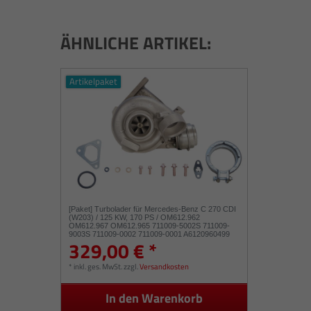
ÄHNLICHE ARTIKEL:
Artikelpaket
[Paket] Turbolader für Mercedes-Benz C 270 CDI
(W203) / 125 KW, 170 PS / OM612.962
OM612.967 OM612.965 711009-5002S 711009-
9003S 711009-0002 711009-0001 A6120960499
329,00 € *
A6120960999
*
inkl. ges. MwSt.
zzgl.
Versandkosten
In den Warenkorb