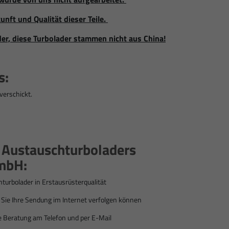
unft und Qualität dieser Teile.
der, diese Turbolader stammen nicht aus China!
s:
verschickt.
s Austauschturboladers
mbH:
hturbolader
in Erstausrüsterqualität
ie Ihre Sendung im Internet verfolgen können
e Beratung am Telefon und per E-Mail