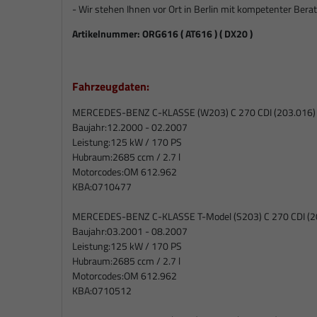
- Wir stehen Ihnen vor Ort in Berlin mit kompetenter Berat
Artikelnummer:
ORG616 ( AT616 ) ( DX20 )
Fahrzeugdaten:
MERCEDES-BENZ C-KLASSE (W203) C 270 CDI (203.016)
Baujahr:
12.2000 - 02.2007
Leistung:
125 kW / 170 PS
Hubraum:
2685 ccm / 2.7 l
Motorcodes:
OM 612.962
KBA:
0710477
MERCEDES-BENZ C-KLASSE T-Model (S203) C 270 CDI (2
Baujahr:
03.2001 - 08.2007
Leistung:
125 kW / 170 PS
Hubraum:
2685 ccm / 2.7 l
Motorcodes:
OM 612.962
KBA:
0710512