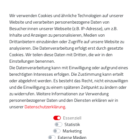
Registrieren
Wir verwenden Cookies und ähnliche Technologien auf unserer
SUPPORT
Website und verarbeiten personenbezogene Daten von
Besucher:innen unserer Webseite (z.B. IP-Adresse), um z.B.
Inhaber:
Inhalte und Anzeigen zu personalisieren, Medien von
Magnos Turbosystems GmbH
Drittanbietern einzubinden oder Zugriffe auf unsere Website zu
Miraustraße 27-29
analysieren. Die Datenverarbeitung erfolgt erst durch gesetzte
D-13509 Berlin
Cookies. Wir teilen diese Daten mit Dritten, die wir in den
+49 30 340 606 740
Einstellungen benennen.
+49 30 340 606 740
Die Datenverarbeitung kann mit Einwilligung oder aufgrund eines
+49 30 340 606 745
berechtigten Interesses erfolgen. Die Zustimmung kann erteilt
info@turboservice24.de
oder abgelehnt werden. Es besteht das Recht, nicht einzuwilligen
und die Einwilligung zu einem späteren Zeitpunkt zu ändern oder
Aktuelle Öffnungszeiten
zu widerrufen. Weitere Informationen zur Verwendung
Mo-Fr: 08:00 Uhr - 18:00 Uhr
personenbezogener Daten und den Diensten erklären wir in
Sa: geschlossen
unserer
Daten­schutz­erklärung
.
Essenziell
Statistik
Marketing
Externe Medien