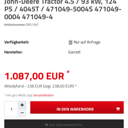
John-Deere Tractor 4.5 / 93 kW, 124
PS / 4045T / 471049-5004S 471049-
0004 471049-4
Artikelnummer
ORG1367
Verfügbarkeit:
Nur auf Anfrage
Hersteller:
Garrett
*
1.087,00 EUR
Altteilpfand - 238 EUR (zzgl. 238,00 EUR) *
* inkl. ges. MwSt. zzgl.
Versandkosten
IN DEN WARENKORB
AUF DEN MERKZETTEL