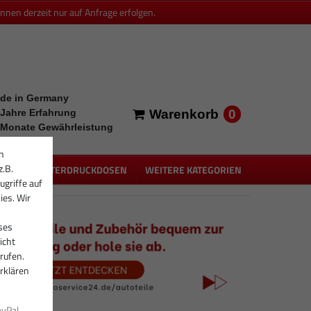
en derzeit nur auf Anfrage erfolgen.
de in Germany
0
 Jahre Erfahrung
Warenkorb
 Monate Gewährleistung
n
z.B.
PEN
UNTERDRUCKDOSEN
WEITERE KATEGORIEN
ugriffe auf
ies. Wir
ses
icht
rufen.
rklären
ayPal