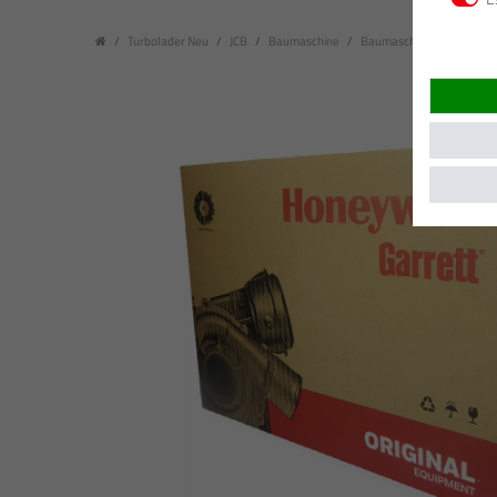
Turbolader Neu
JCB
Baumaschine
Baumaschine (Baujahr: 01.