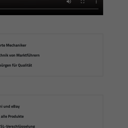
erte Mechaniker
chnik von Marktführern
ürgen für Qualität
mi und eBay
alle Produkte
SSL-Verschlüsselung