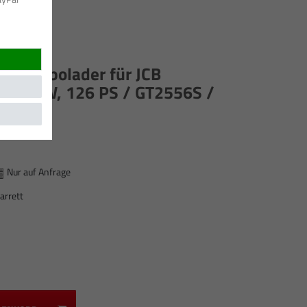
ett Turbolader für JCB
/ 93 kW, 126 PS / GT2556S /
932-1
Nur auf Anfrage
arrett