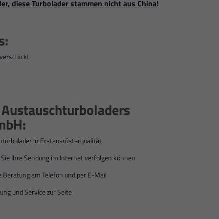
der, diese Turbolader stammen nicht aus China!
s:
verschickt.
s Austauschturboladers
mbH:
hturbolader
in Erstausrüsterqualität
ie Ihre Sendung im Internet verfolgen können
e Beratung am Telefon und per E-Mail
ung und Service zur Seite