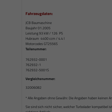
Fahrzeugdaten:
JCB Baumaschine
Baujahr 01.2005
Leistung 93 kW / 126 PS
Hubraum 4400 ccm / 4.4 l
Motorcodes GT2556S
Teilenummer:
762932-0001
762932-1
762932-5001S
Vergleichsnummer:
32006082
* Alle Angaben ohne Gewähr. Die Angaben haben keinen Ansp
Sie sind sich nicht sicher, welcher Turbolader kompatibel 
richtigen Artikels.