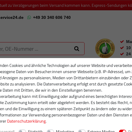
ktuell zu Verzögerungen beim Versand kommen kann. Express-Sendungen könn
ervice24.de
+49 30 340 606 740
Ma
10
24
nden Cookies und ähnliche Technologien auf unserer Website und verarbeite
ezogene Daten von Besucher:innen unserer Webseite (z.B. IP-Adresse), um 
RTIKELFILTER
PARTIKELFILTER NEU
INJEKTOREN
RUMPFGRUP
d Anzeigen zu personalisieren, Medien von Drittanbietern einzubinden oder Z
site zu analysieren. Die Datenverarbeitung erfolgt erst durch gesetzte Cook
se Daten mit Dritten, die wir in den Einstellungen benennen.
erarbeitung kann mit Einwilligung oder aufgrund eines berechtigten Interes
Die Zustimmung kann erteilt oder abgelehnt werden. Es besteht das Recht, n
gen und die Einwilligung zu einem späteren Zeitpunkt zu ändern oder zu wider
nformationen zur Verwendung personenbezogener Daten und den Diensten e
erer
Daten­schutz­erklärung
.
ssenziell
Statistik
Marketing
Externe Medien
P