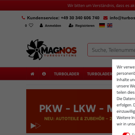
Wir bitten um Verständnis, dass es a
Kundenservice: +49 30 340 606 740
info@turbos
0
Anmelden
Registrieren
Wir verwe
personenb
TURBOLADER
TURBOLADER NEU
PA
Inhalte un
unsere Web
teilen die
Die Datenv
erfolgen. 
einzuwilli
Weitere I
wir in uns
E