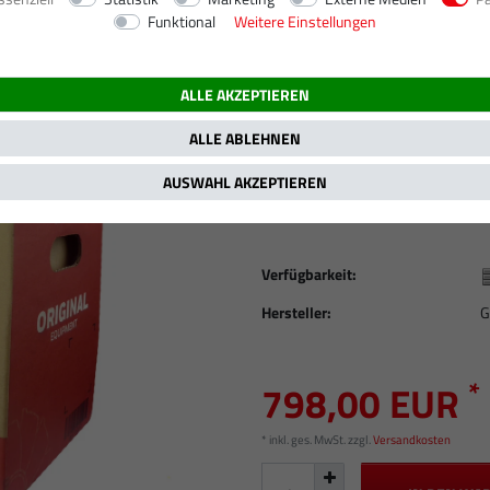
Funktional
Weitere Einstellungen
2008 - )
4.4 l, 4400 ccm, 93 kW / 126 PS
ALLE AKZEPTIEREN
Neuer Original Garr
Baumaschine 4.4 l 
ALLE ABLEHNEN
762932-0001, 762
AUSWAHL AKZEPTIEREN
Artikelnummer
ORG1422
Verfügbarkeit:
Hersteller:
G
*
798,00 EUR
* inkl. ges. MwSt. zzgl.
Versandkosten