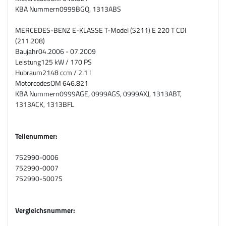
KBA Nummern
0999BGQ, 1313ABS
MERCEDES-BENZ E-KLASSE T-Model (S211) E 220 T CDI
(211.208)
Baujahr
04.2006 - 07.2009
Leistung
125 kW / 170 PS
Hubraum
2148 ccm / 2.1 l
Motorcodes
OM 646.821
KBA Nummern
0999AGE, 0999AGS, 0999AXJ, 1313ABT,
1313ACK, 1313BFL
Teilenummer:
752990-0006
752990-0007
752990-5007S
Vergleichsnummer: