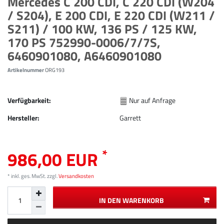
Mercedes C 200 CDI, C 220 CDI (W204
/ S204), E 200 CDI, E 220 CDI (W211 /
S211) / 100 KW, 136 PS / 125 KW,
170 PS 752990-0006/7/7S,
6460901080, A6460901080
Artikelnummer
ORG193
Verfügbarkeit:
Nur auf Anfrage
Hersteller:
Garrett
*
986,00 EUR
* inkl. ges. MwSt. zzgl.
Versandkosten
IN DEN WARENKORB