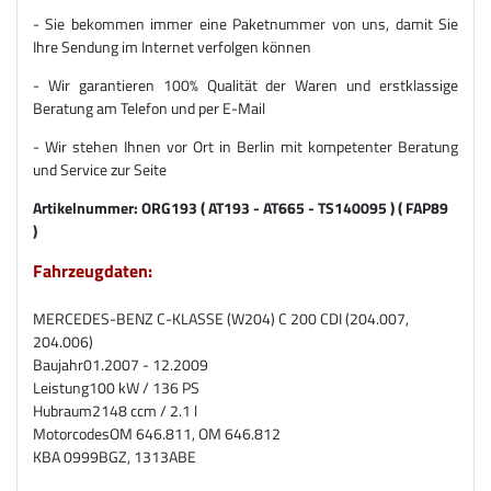
- Sie bekommen immer eine Paketnummer von uns, damit Sie
Ihre Sendung im Internet verfolgen können
- Wir garantieren 100% Qualität der Waren und erstklassige
Beratung am Telefon und per E-Mail
- Wir stehen Ihnen vor Ort in Berlin mit kompetenter Beratung
und Service zur Seite
Artikelnummer:
ORG193 ( AT193 - AT665 - TS140095 ) ( FAP89
)
Fahrzeugdaten:
MERCEDES-BENZ C-KLASSE (W204) C 200 CDI (204.007,
204.006)
Baujahr
01.2007 - 12.2009
Leistung
100 kW / 136 PS
Hubraum
2148 ccm / 2.1 l
Motorcodes
OM 646.811, OM 646.812
KBA
0999BGZ, 1313ABE