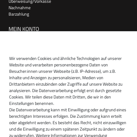
Überweisung/Vorkasse
Nachnahme
Barzahlung
MEIN KONTO
Anmelden
Registrieren
Wir verwenden Cookies und ähnliche Technologien auf unserer
SUPPORT
Website und verarbeiten personenbezogene Daten von
Besucher:innen unserer Webseite (z.B. IP-Adresse), um z.B.
Inhaber:
Inhalte und Anzeigen zu personalisieren, Medien von
Magnos Turbosystems GmbH
Drittanbietern einzubinden oder Zugriffe auf unsere Website zu
Miraustraße 27-29
analysieren. Die Datenverarbeitung erfolgt erst durch gesetzte
D-13509 Berlin
Cookies. Wir teilen diese Daten mit Dritten, die wir in den
+49 30 340 606 740
Einstellungen benennen.
+49 30 340 606 740
Die Datenverarbeitung kann mit Einwilligung oder aufgrund eines
+49 30 340 606 745
berechtigten Interesses erfolgen. Die Zustimmung kann erteilt
info@turboservice24.de
oder abgelehnt werden. Es besteht das Recht, nicht einzuwilligen
und die Einwilligung zu einem späteren Zeitpunkt zu ändern oder
Aktuelle Öffnungszeiten
zu widerrufen. Weitere Informationen zur Verwendung