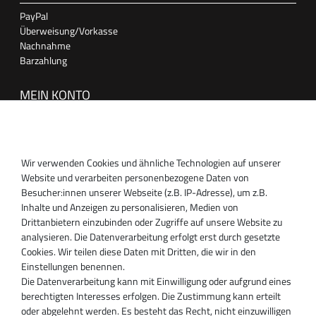
PayPal
Überweisung/Vorkasse
Nachnahme
Barzahlung
MEIN KONTO
Anmelden
Registrieren
Wir verwenden Cookies und ähnliche Technologien auf unserer
SUPPORT
Website und verarbeiten personenbezogene Daten von
Besucher:innen unserer Webseite (z.B. IP-Adresse), um z.B.
Inhaber:
Inhalte und Anzeigen zu personalisieren, Medien von
Magnos Turbosystems GmbH
Drittanbietern einzubinden oder Zugriffe auf unsere Website zu
Miraustraße 27-29
analysieren. Die Datenverarbeitung erfolgt erst durch gesetzte
D-13509 Berlin
Cookies. Wir teilen diese Daten mit Dritten, die wir in den
+49 30 340 606 740
Einstellungen benennen.
+49 30 340 606 740
Die Datenverarbeitung kann mit Einwilligung oder aufgrund eines
+49 30 340 606 745
berechtigten Interesses erfolgen. Die Zustimmung kann erteilt
info@turboservice24.de
oder abgelehnt werden. Es besteht das Recht, nicht einzuwilligen