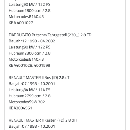
Leistung
90 kW / 122 PS
Hubraum
2800 ccm / 2.8 l
Motorcodes
8140.43
KBA 4001027
FIAT DUCATO Pritsche/Fahrgestell (230_) 2.8 TDI
Baujahr
12.1998 - 04.2002
Leistung
90 kW / 122 PS
Hubraum
2800 ccm / 2.8 l
Motorcodes
8140.43
KBA
4001028, 4001599
RENAULT MASTER II Bus (JD) 2.8 dTI
Baujahr
07.1998 - 10.2001
Leistung
84 kW / 114 PS
Hubraum
2799 ccm / 2.8 l
Motorcodes
S9W 702
KBA
3004561
RENAULT MASTER II Kasten (FD) 2.8 dTI
Baujahr
07.1998 - 10.2001