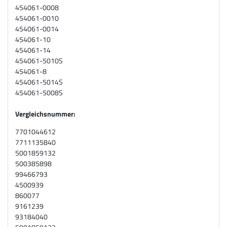
454061-0008
454061-0010
454061-0014
454061-10
454061-14
454061-5010S
454061-8
454061-5014S
454061-5008S
Vergleichsnummer:
7701044612
7711135840
5001859132
500385898
99466793
4500939
860077
9161239
93184040