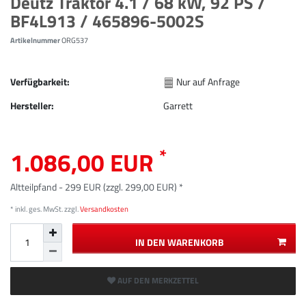
Deutz Traktor 4.1 / 68 kW, 92 PS /
BF4L913 / 465896-5002S
Artikelnummer
ORG537
Verfügbarkeit:
Nur auf Anfrage
Hersteller:
Garrett
*
1.086,00 EUR
Altteilpfand - 299 EUR (zzgl. 299,00 EUR) *
* inkl. ges. MwSt. zzgl.
Versandkosten
IN DEN WARENKORB
AUF DEN MERKZETTEL