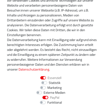
Wir verwenden Cookies und ähnliche Technologien auf unserer
SUPPORT
Website und verarbeiten personenbezogene Daten von
Besucher:innen unserer Webseite (z.B. IP-Adresse), um z.B.
Inhaber:
Inhalte und Anzeigen zu personalisieren, Medien von
Magnos Turbosystems GmbH
Drittanbietern einzubinden oder Zugriffe auf unsere Website zu
Miraustraße 27-29
analysieren. Die Datenverarbeitung erfolgt erst durch gesetzte
D-13509 Berlin
Cookies. Wir teilen diese Daten mit Dritten, die wir in den
+49 30 340 606 740
Einstellungen benennen.
+49 30 340 606 740
Die Datenverarbeitung kann mit Einwilligung oder aufgrund eines
+49 30 340 606 745
berechtigten Interesses erfolgen. Die Zustimmung kann erteilt
info@turboservice24.de
oder abgelehnt werden. Es besteht das Recht, nicht einzuwilligen
und die Einwilligung zu einem späteren Zeitpunkt zu ändern oder
Aktuelle Öffnungszeiten
zu widerrufen. Weitere Informationen zur Verwendung
Mo-Fr: 08:00 Uhr - 18:00 Uhr
personenbezogener Daten und den Diensten erklären wir in
Sa: geschlossen
unserer
Daten­schutz­erklärung
.
Essenziell
Statistik
Marketing
Externe Medien
PayPal
Funktional