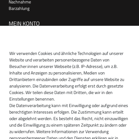
Nachnahme
Barzahlung
MEIN KONTO
Anmelden
Registrieren
Wir verwenden Cookies und ähnliche Technologien auf unserer
SUPPORT
Website und verarbeiten personenbezogene Daten von
Besucher:innen unserer Webseite (z.B. IP-Adresse), um z.B.
Inhaber:
Inhalte und Anzeigen zu personalisieren, Medien von
Magnos Turbosystems GmbH
Drittanbietern einzubinden oder Zugriffe auf unsere Website zu
Miraustraße 27-29
analysieren. Die Datenverarbeitung erfolgt erst durch gesetzte
D-13509 Berlin
Cookies. Wir teilen diese Daten mit Dritten, die wir in den
+49 30 340 606 740
Einstellungen benennen.
+49 30 340 606 740
Die Datenverarbeitung kann mit Einwilligung oder aufgrund eines
+49 30 340 606 745
berechtigten Interesses erfolgen. Die Zustimmung kann erteilt
info@turboservice24.de
oder abgelehnt werden. Es besteht das Recht, nicht einzuwilligen
und die Einwilligung zu einem späteren Zeitpunkt zu ändern oder
Aktuelle Öffnungszeiten
zu widerrufen. Weitere Informationen zur Verwendung
Mo-Fr: 08:00 Uhr - 18:00 Uhr
personenbezogener Daten und den Diensten erklären wir in