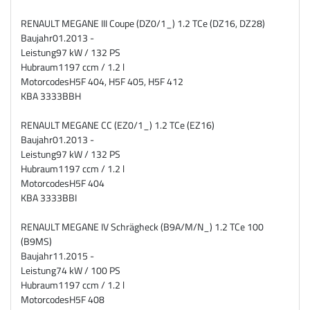
RENAULT MEGANE III Coupe (DZ0/1_) 1.2 TCe (DZ16, DZ28)
Baujahr
01.2013 -
Leistung
97 kW / 132 PS
Hubraum
1197 ccm / 1.2 l
Motorcodes
H5F 404, H5F 405, H5F 412
KBA
3333BBH
RENAULT MEGANE CC (EZ0/1_) 1.2 TCe (EZ16)
Baujahr
01.2013 -
Leistung
97 kW / 132 PS
Hubraum
1197 ccm / 1.2 l
Motorcodes
H5F 404
KBA
3333BBI
RENAULT MEGANE IV Schrägheck (B9A/M/N_) 1.2 TCe 100
(B9MS)
Baujahr
11.2015 -
Leistung
74 kW / 100 PS
Hubraum
1197 ccm / 1.2 l
Motorcodes
H5F 408