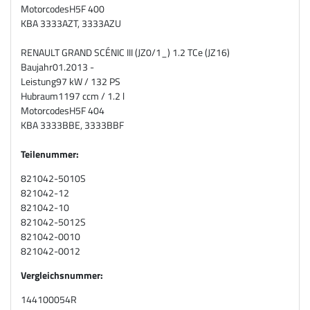
Motorcodes
H5F 400
KBA
3333AZT, 3333AZU
RENAULT GRAND SCÉNIC III (JZ0/1_) 1.2 TCe (JZ16)
Baujahr
01.2013 -
Leistung
97 kW / 132 PS
Hubraum
1197 ccm / 1.2 l
Motorcodes
H5F 404
KBA
3333BBE, 3333BBF
Teilenummer:
821042-5010S
821042-12
821042-10
821042-5012S
821042-0010
821042-0012
Vergleichsnummer:
144100054R