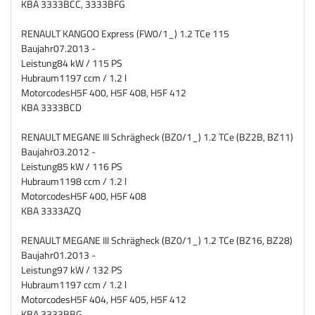
KBA
3333BCC, 3333BFG
RENAULT KANGOO Express (FW0/1_) 1.2 TCe 115
Baujahr
07.2013 -
Leistung
84 kW / 115 PS
Hubraum
1197 ccm / 1.2 l
Motorcodes
H5F 400, H5F 408, H5F 412
KBA
3333BCD
RENAULT MEGANE III Schrägheck (BZ0/1_) 1.2 TCe (BZ2B, BZ11)
Baujahr
03.2012 -
Leistung
85 kW / 116 PS
Hubraum
1198 ccm / 1.2 l
Motorcodes
H5F 400, H5F 408
KBA
3333AZQ
RENAULT MEGANE III Schrägheck (BZ0/1_) 1.2 TCe (BZ16, BZ28)
Baujahr
01.2013 -
Leistung
97 kW / 132 PS
Hubraum
1197 ccm / 1.2 l
Motorcodes
H5F 404, H5F 405, H5F 412
KBA
3333BBG