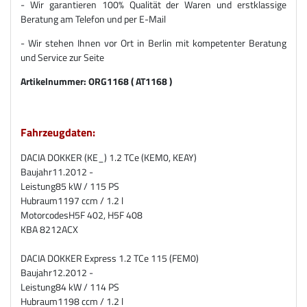
- Wir garantieren 100% Qualität der Waren und erstklassige
Beratung am Telefon und per E-Mail
- Wir stehen Ihnen vor Ort in Berlin mit kompetenter Beratung
und Service zur Seite
Artikelnummer:
ORG1168 ( AT1168 )
Fahrzeugdaten:
DACIA DOKKER (KE_) 1.2 TCe (KEM0, KEAY)
Baujahr
11.2012 -
Leistung
85 kW / 115 PS
Hubraum
1197 ccm / 1.2 l
Motorcodes
H5F 402, H5F 408
KBA
8212ACX
DACIA DOKKER Express 1.2 TCe 115 (FEM0)
Baujahr
12.2012 -
Leistung
84 kW / 114 PS
Hubraum
1198 ccm / 1.2 l