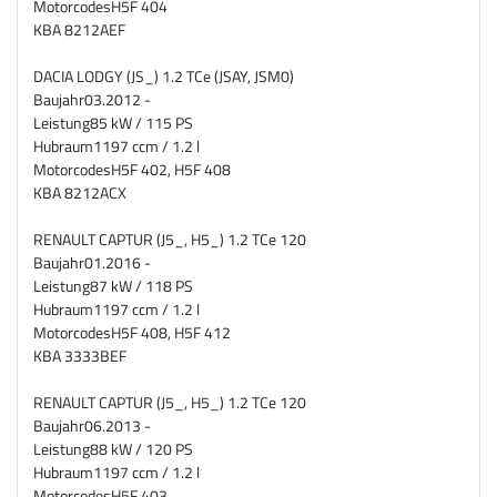
Motorcodes
H5F 404
KBA
8212AEF
DACIA LODGY (JS_) 1.2 TCe (JSAY, JSM0)
Baujahr
03.2012 -
Leistung
85 kW / 115 PS
Hubraum
1197 ccm / 1.2 l
Motorcodes
H5F 402, H5F 408
KBA
8212ACX
RENAULT CAPTUR (J5_, H5_) 1.2 TCe 120
Baujahr
01.2016 -
Leistung
87 kW / 118 PS
Hubraum
1197 ccm / 1.2 l
Motorcodes
H5F 408, H5F 412
KBA
3333BEF
RENAULT CAPTUR (J5_, H5_) 1.2 TCe 120
Baujahr
06.2013 -
Leistung
88 kW / 120 PS
Hubraum
1197 ccm / 1.2 l
Motorcodes
H5F 403