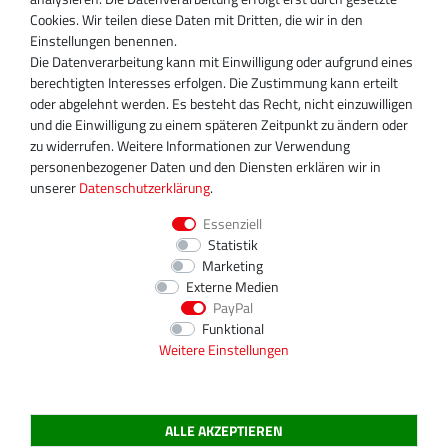
D-13509 Berlin
Cookies. Wir teilen diese Daten mit Dritten, die wir in den
+49 30 340 606 740
Einstellungen benennen.
+49 30 340 606 740
Die Datenverarbeitung kann mit Einwilligung oder aufgrund eines
+49 30 340 606 745
berechtigten Interesses erfolgen. Die Zustimmung kann erteilt
info@turboservice24.de
oder abgelehnt werden. Es besteht das Recht, nicht einzuwilligen
und die Einwilligung zu einem späteren Zeitpunkt zu ändern oder
Aktuelle Öffnungszeiten
zu widerrufen. Weitere Informationen zur Verwendung
Mo-Fr: 08:00 Uhr - 18:00 Uhr
personenbezogener Daten und den Diensten erklären wir in
Sa: geschlossen
unserer
Daten­schutz­erklärung
.
Essenziell
Statistik
Marketing
Externe Medien
PayPal
Funktional
Weitere Einstellungen
ALLE AKZEPTIEREN