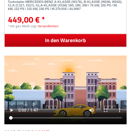
Turbolader MERCEDES-BENZ A-KLASSE (W176), B-KLASSE (W246, W242),
CLA (C117, X117), GLA-KLASSE (X156) 160, 180, 200 / 75 kW, 102 PS / 90
kW, 122 PS / 115 kW, 156 PS / M 270.910 / AL0067
449,00 € *
*
inkl. ges. MwSt.
zzgl.
Versandkosten
In den Warenkorb