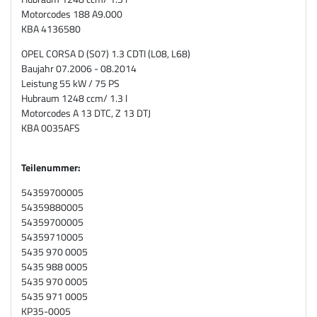
Motorcodes 188 A9.000
KBA 4136580
OPEL CORSA D (S07) 1.3 CDTI (L08, L68)
Baujahr 07.2006 - 08.2014
Leistung 55 kW / 75 PS
Hubraum 1248 ccm/ 1.3 l
Motorcodes A 13 DTC, Z 13 DTJ
KBA 0035AFS
Teilenummer:
54359700005
54359880005
54359700005
54359710005
5435 970 0005
5435 988 0005
5435 970 0005
5435 971 0005
KP35-0005