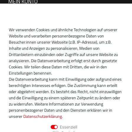
MEIN KONTO
Anmelden
Registrieren
Wir verwenden Cookies und ähnliche Technologien auf unserer
SUPPORT
Website und verarbeiten personenbezogene Daten von
Besucher:innen unserer Webseite (z.B. IP-Adresse), um z.B.
Inhaber:
Inhalte und Anzeigen zu personalisieren, Medien von
Magnos Turbosystems GmbH
Drittanbietern einzubinden oder Zugriffe auf unsere Website zu
Miraustraße 27-29
analysieren. Die Datenverarbeitung erfolgt erst durch gesetzte
D-13509 Berlin
Cookies. Wir teilen diese Daten mit Dritten, die wir in den
+49 30 340 606 740
Einstellungen benennen.
+49 30 340 606 740
Die Datenverarbeitung kann mit Einwilligung oder aufgrund eines
+49 30 340 606 745
berechtigten Interesses erfolgen. Die Zustimmung kann erteilt
info@turboservice24.de
oder abgelehnt werden. Es besteht das Recht, nicht einzuwilligen
und die Einwilligung zu einem späteren Zeitpunkt zu ändern oder
Aktuelle Öffnungszeiten
zu widerrufen. Weitere Informationen zur Verwendung
Mo-Fr: 08:00 Uhr - 18:00 Uhr
personenbezogener Daten und den Diensten erklären wir in
Sa: geschlossen
unserer
Daten­schutz­erklärung
.
Essenziell