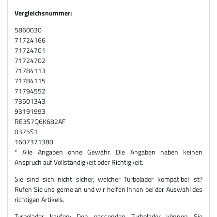
Vergleichsnummer:
5860030
71724166
71724701
71724702
71784113
71784115
71794552
73501343
93191993
RE3S7Q6K682AF
0375S1
1607371380
* Alle Angaben ohne Gewähr. Die Angaben haben keinen
Anspruch auf Vollständigkeit oder Richtigkeit.
Sie sind sich nicht sicher, welcher Turbolader kompatibel ist?
Rufen Sie uns gerne an und wir helfen Ihnen bei der Auswahl des
richtigen Artikels.
Turbolader kaufen: Den passenden Turbolader können Sie