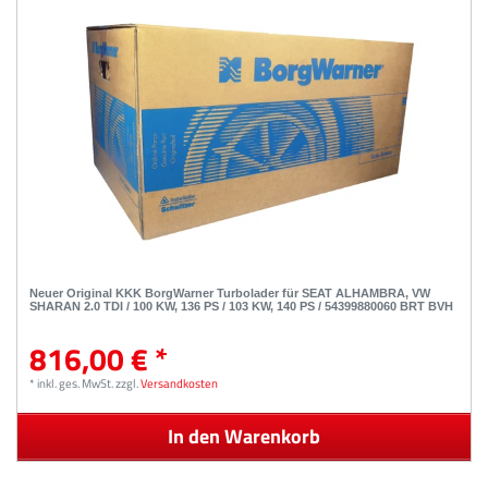
Neuer Original KKK BorgWarner Turbolader für SEAT ALHAMBRA, VW
SHARAN 2.0 TDI / 100 KW, 136 PS / 103 KW, 140 PS / 54399880060 BRT BVH
816,00 € *
*
inkl. ges. MwSt.
zzgl.
Versandkosten
In den Warenkorb