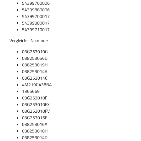
54399700006
54399880006
54399700017
54399880017
54399710017
Vergleichs-Nummer:
03G253010G
038253056D
038253019H
038253014R
03G253014C
4M219G438BA
1365669
03G253010F
03G253010FX
03G253010FV
03G253016E
038253016A
038253010H
038253014D