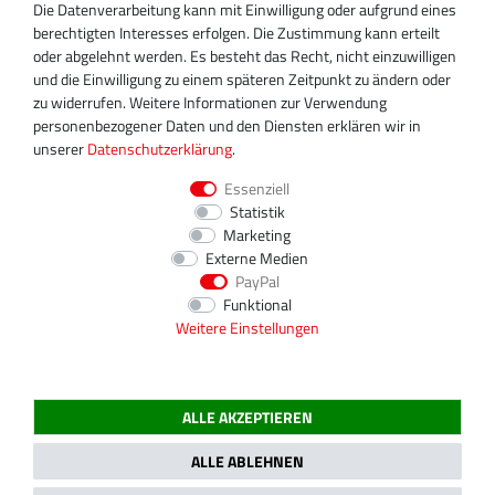
+49 30 340 606 740
Die Datenverarbeitung kann mit Einwilligung oder aufgrund eines
+49 30 340 606 745
berechtigten Interesses erfolgen. Die Zustimmung kann erteilt
info@turboservice24.de
oder abgelehnt werden. Es besteht das Recht, nicht einzuwilligen
und die Einwilligung zu einem späteren Zeitpunkt zu ändern oder
Aktuelle Öffnungszeiten
zu widerrufen. Weitere Informationen zur Verwendung
Mo-Fr: 08:00 Uhr - 18:00 Uhr
personenbezogener Daten und den Diensten erklären wir in
Sa: geschlossen
unserer
Daten­schutz­erklärung
.
Essenziell
Statistik
Marketing
Externe Medien
PayPal
Funktional
Weitere Einstellungen
ALLE AKZEPTIEREN
2020 Magnos Turbosystems GmbH | Alle Preise inklusive gesetzlicher MwSt.
ALLE ABLEHNEN