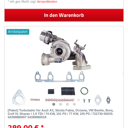
*
inkl. ges. MwSt.
zzgl.
Versandkosten
In den Warenkorb
Artikelpaket
[Paket] Turbolader für Audi A3, Skoda Fabia, Octavia, VW Beetle, Bora,
Golf IV, Sharan / 1.9 TDI / 74 KW, 101 PS / 77 KW, 105 PS / 722730-5003S
54399880007 54399880018
289,00 € *