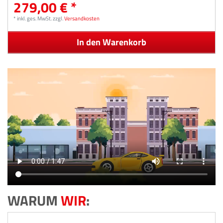
279,00 € *
*
inkl. ges. MwSt.
zzgl.
Versandkosten
In den Warenkorb
WARUM
WIR
: