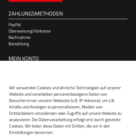
ZAHLUNGSMETHODEN
PayPal
Überweisung/Vorkasse
Nachnahme
Barzahlung
MEIN KONTO
Anmelden
Registrieren
Wir verwenden Cookies und ähnliche Technologien auf unserer
SUPPORT
Website und verarbeiten personenbezogene Daten von
Besucher:innen unserer Webseite (z.B. IP-Adresse), um z.B.
Inhaber:
Inhalte und Anzeigen zu personalisieren, Medien von
Magnos Turbosystems GmbH
Drittanbietern einzubinden oder Zugriffe auf unsere Website zu
Miraustraße 27-29
analysieren. Die Datenverarbeitung erfolgt erst durch gesetzte
D-13509 Berlin
Cookies. Wir teilen diese Daten mit Dritten, die wir in den
+49 30 340 606 740
Einstellungen benennen.