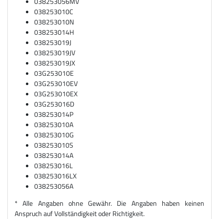
038253056MV
038253010C
038253010N
038253014H
038253019J
038253019JV
038253019JX
03G253010E
03G253010EV
03G253010EX
03G253016D
038253014P
038253010A
038253010G
038253010S
038253014A
038253016L
038253016LX
038253056A
* Alle Angaben ohne Gewähr. Die Angaben haben keinen
Anspruch auf Vollständigkeit oder Richtigkeit.