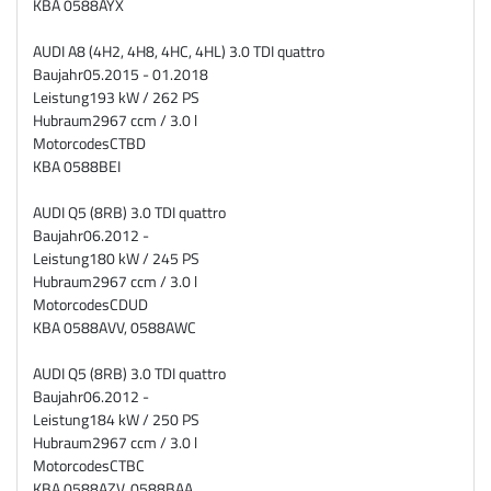
KBA
0588AYX
AUDI A8 (4H2, 4H8, 4HC, 4HL) 3.0 TDI quattro
Baujahr
05.2015 - 01.2018
Leistung
193 kW / 262 PS
Hubraum
2967 ccm / 3.0 l
Motorcodes
CTBD
KBA
0588BEI
AUDI Q5 (8RB) 3.0 TDI quattro
Baujahr
06.2012 -
Leistung
180 kW / 245 PS
Hubraum
2967 ccm / 3.0 l
Motorcodes
CDUD
KBA
0588AVV, 0588AWC
AUDI Q5 (8RB) 3.0 TDI quattro
Baujahr
06.2012 -
Leistung
184 kW / 250 PS
Hubraum
2967 ccm / 3.0 l
Motorcodes
CTBC
KBA
0588AZV, 0588BAA