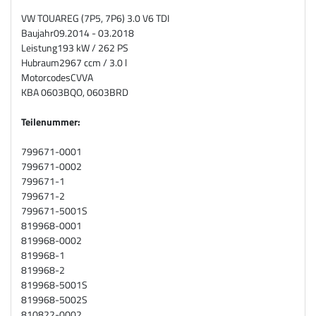
VW TOUAREG (7P5, 7P6) 3.0 V6 TDI
Baujahr
09.2014 - 03.2018
Leistung
193 kW / 262 PS
Hubraum
2967 ccm / 3.0 l
Motorcodes
CVVA
KBA
0603BQO, 0603BRD
Teilenummer:
799671-0001
799671-0002
799671-1
799671-2
799671-5001S
819968-0001
819968-0002
819968-1
819968-2
819968-5001S
819968-5002S
810822-0002