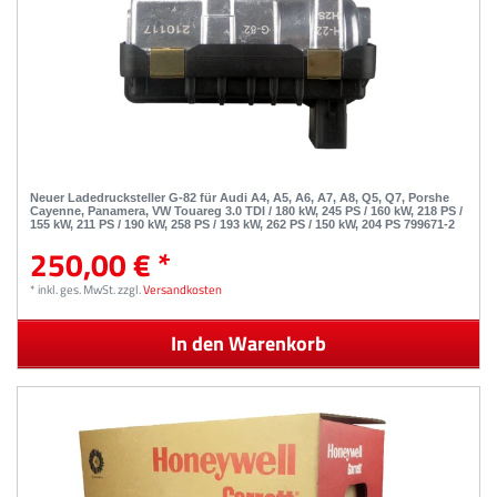
Neuer Ladedrucksteller G-82 für Audi A4, A5, A6, A7, A8, Q5, Q7, Porshe
Cayenne, Panamera, VW Touareg 3.0 TDI / 180 kW, 245 PS / 160 kW, 218 PS /
155 kW, 211 PS / 190 kW, 258 PS / 193 kW, 262 PS / 150 kW, 204 PS 799671-2
250,00 € *
*
inkl. ges. MwSt.
zzgl.
Versandkosten
In den Warenkorb