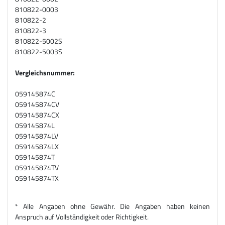
810822-0003
810822-2
810822-3
810822-5002S
810822-5003S
Vergleichsnummer:
059145874C
059145874CV
059145874CX
059145874L
059145874LV
059145874LX
059145874T
059145874TV
059145874TX
* Alle Angaben ohne Gewähr. Die Angaben haben keinen
Anspruch auf Vollständigkeit oder Richtigkeit.