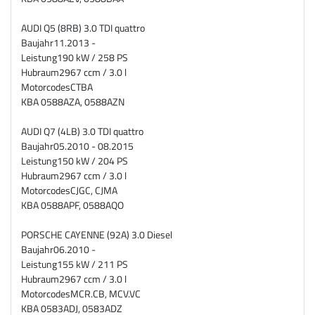
AUDI Q5 (8RB) 3.0 TDI quattro
Baujahr
11.2013 -
Leistung
190 kW / 258 PS
Hubraum
2967 ccm / 3.0 l
Motorcodes
CTBA
KBA
0588AZA, 0588AZN
AUDI Q7 (4LB) 3.0 TDI quattro
Baujahr
05.2010 - 08.2015
Leistung
150 kW / 204 PS
Hubraum
2967 ccm / 3.0 l
Motorcodes
CJGC, CJMA
KBA
0588APF, 0588AQO
PORSCHE CAYENNE (92A) 3.0 Diesel
Baujahr
06.2010 -
Leistung
155 kW / 211 PS
Hubraum
2967 ccm / 3.0 l
Motorcodes
MCR.CB, MCV.VC
KBA
0583ADJ, 0583ADZ