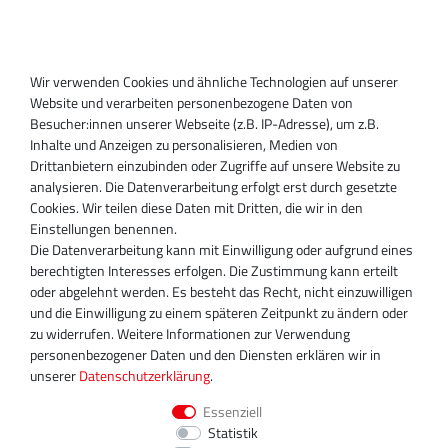
Anmelden
Registrieren
Wir verwenden Cookies und ähnliche Technologien auf unserer
SUPPORT
Website und verarbeiten personenbezogene Daten von
Besucher:innen unserer Webseite (z.B. IP-Adresse), um z.B.
Inhaber:
Inhalte und Anzeigen zu personalisieren, Medien von
Magnos Turbosystems GmbH
Drittanbietern einzubinden oder Zugriffe auf unsere Website zu
Miraustraße 27-29
analysieren. Die Datenverarbeitung erfolgt erst durch gesetzte
D-13509 Berlin
Cookies. Wir teilen diese Daten mit Dritten, die wir in den
+49 30 340 606 740
Einstellungen benennen.
+49 30 340 606 740
Die Datenverarbeitung kann mit Einwilligung oder aufgrund eines
+49 30 340 606 745
berechtigten Interesses erfolgen. Die Zustimmung kann erteilt
info@turboservice24.de
oder abgelehnt werden. Es besteht das Recht, nicht einzuwilligen
und die Einwilligung zu einem späteren Zeitpunkt zu ändern oder
Aktuelle Öffnungszeiten
zu widerrufen. Weitere Informationen zur Verwendung
Mo-Fr: 08:00 Uhr - 18:00 Uhr
personenbezogener Daten und den Diensten erklären wir in
Sa: geschlossen
unserer
Daten­schutz­erklärung
.
Essenziell
Statistik