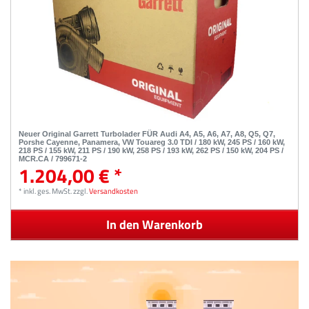
Neuer Original Garrett Turbolader FÜR Audi A4, A5, A6, A7, A8, Q5, Q7,
Porshe Cayenne, Panamera, VW Touareg 3.0 TDI / 180 kW, 245 PS / 160 kW,
218 PS / 155 kW, 211 PS / 190 kW, 258 PS / 193 kW, 262 PS / 150 kW, 204 PS /
MCR.CA / 799671-2
1.204,00 € *
*
inkl. ges. MwSt.
zzgl.
Versandkosten
In den Warenkorb