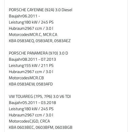
PORSCHE CAYENNE (92A) 3.0 Diesel
Baujahr
06.2011 -
Leistung
180 kW / 245 PS
Hubraum
2967 ccm / 3.0 l
Motorcodes
MCR.C, MCR.CA
KBA
0583AEQ, 0583AER, 0583AEZ
PORSCHE PANAMERA (970) 3.0 D
Baujahr
08.2011 - 07.2013
Leistung
155 kW / 211 PS
Hubraum
2967 ccm / 3.0 l
Motorcodes
MCR.CB
KBA
0583AEW, 0583AFD
VW TOUAREG (7P5, 7P6) 3.0 V6 TDI
Baujahr
05.2011 - 03.2018
Leistung
180 kW / 245 PS
Hubraum
2967 ccm / 3.0 l
Motorcodes
CJGD, CRCA
KBA
0603BEC, 0603BFM, 0603BGB