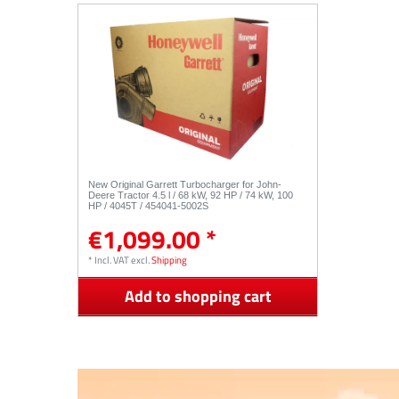
New Original Garrett Turbocharger for John-
Deere Tractor 4.5 l / 68 kW, 92 HP / 74 kW, 100
HP / 4045T / 454041-5002S
€1,099.00 *
*
Incl. VAT
excl.
Shipping
Add to shopping cart