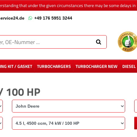
erstanding that under the given circumstances there may be some delays in 
ervice24.de
+49 176 5951 3244
NG KIT / GASKET
TURBOCHARGERS
TURBOCHARGER NEW
DIESEL
 / 100 HP