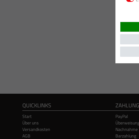
QUICKLINKS
ZAHLUN
Start
PayPal
Über uns
Überweisun
Versandkosten
Nachnahme
AGB
Barzahlung