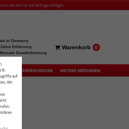
en derzeit nur auf Anfrage erfolgen.
de in Germany
0
 Jahre Erfahrung
Warenkorb
 Monate Gewährleistung
n
z.B.
PEN
UNTERDRUCKDOSEN
WEITERE KATEGORIEN
ugriffe auf
ies. Wir
ses
icht
rufen.
rklären
ayPal