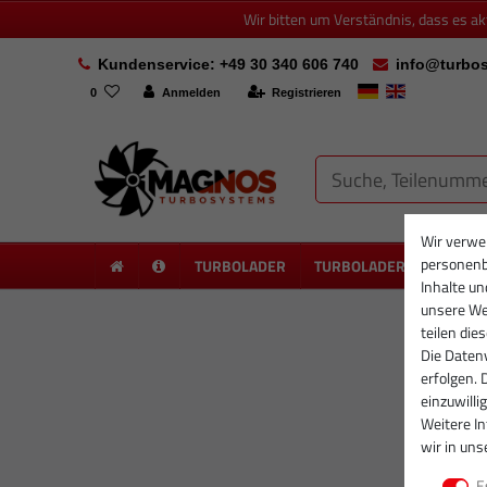
Wir bitten um Verständnis, dass es a
Kundenservice: +49 30 340 606 740
info@turbos
0
Anmelden
Registrieren
Wir verwe
personenb
TURBOLADER
TURBOLADER NEU
PA
Inhalte un
unsere Web
teilen die
Die Datenv
erfolgen. 
einzuwilli
Weitere I
wir in uns
E