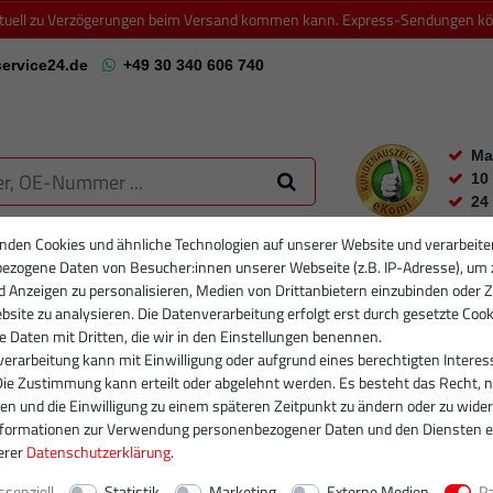
ktuell zu Verzögerungen beim Versand kommen kann. Express-Sendungen könn
ervice24.de
+49 30 340 606 740
Ma
10
24
nden Cookies und ähnliche Technologien auf unserer Website und verarbeite
ezogene Daten von Besucher:innen unserer Webseite (z.B. IP-Adresse), um 
RTIKELFILTER
PARTIKELFILTER NEU
INJEKTOREN
RUMPFGRUP
d Anzeigen zu personalisieren, Medien von Drittanbietern einzubinden oder Z
site zu analysieren. Die Datenverarbeitung erfolgt erst durch gesetzte Cook
se Daten mit Dritten, die wir in den Einstellungen benennen.
erarbeitung kann mit Einwilligung oder aufgrund eines berechtigten Interes
Die Zustimmung kann erteilt oder abgelehnt werden. Es besteht das Recht, n
gen und die Einwilligung zu einem späteren Zeitpunkt zu ändern oder zu wider
nformationen zur Verwendung personenbezogener Daten und den Diensten e
erer
Daten­schutz­erklärung
.
ssenziell
Statistik
Marketing
Externe Medien
P