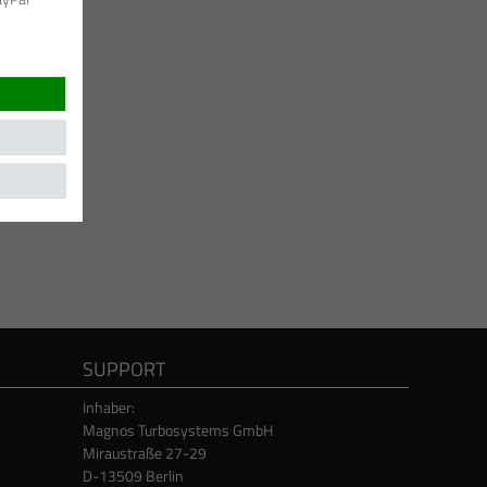
SUPPORT
Inhaber:
Magnos Turbosystems GmbH
Miraustraße 27-29
D-13509 Berlin