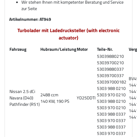
Wir stehen Ihnen mit kompetenter Beratung und Service
zur Seite
Artikelnummer: AT949
Turbolader mit Ladedrucksteller (with electronic
actuator)
Fahrzeug
Hubraum/Leistung
Motor
Teile-Nr.
Verg
53039880210
53039700210
53039880337
53039700337
BV4
530397000182
144
5303 988 0210
Nissan 2.5 dCi
144
2488 ccm
5303 970 0210
Navara (D40)
YD25DDTI
144
140 KW, 190 PS
5303 988 0210
Pathfinder (R51)
144
5303 970 0210
144
5303 988 0337
144
5303 970 0337
5303 988 0337
5303 970 0337