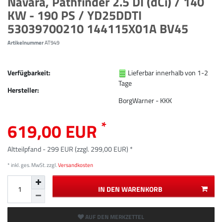
Navara, Pathfinder 2.5 DI (dCi) / 140
KW - 190 PS / YD25DDTI
53039700210 144115X01A BV45
Artikelnummer
AT949
Verfügbarkeit:
Lieferbar innerhalb von 1-2
Tage
Hersteller:
BorgWarner - KKK
*
619,00 EUR
Altteilpfand - 299 EUR (zzgl. 299,00 EUR) *
* inkl. ges. MwSt. zzgl.
Versandkosten
IN DEN WARENKORB
AUF DEN MERKZETTEL